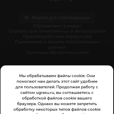
Версия для слабовидящих
Обращения граждан
Cправка для отчисленных и выпускников
Противодействие коррупции
Положение о защите персональных
данных
Политика обработки cookie
Ваше мнение формирует официальный рейтинг
Мы обрабатываем файлы cookie. Они
организации:
помогают нам делать этот сайт удобнее
для пользователей. Продолжая работу с
сайтом ugrasu.ru, вы соглашаетесь с
обработкой файлов cookie вашего
браузера. Однако вы можете запретить
обработку некоторых типов файлов cookie
Анкета доступна по QR-коду, а так же по прямой