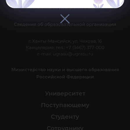
Делитесь новостями об университете с хештегом #ЮГУ
Сведения об образовательной организации
г. Ханты-Мансийск, ул. Чехова, 16
Канцелярия: тел.: +7 (3467) 377-000
e-mail:
ugrasu@ugrasu.ru
Министерство науки и высшего образования
Российской Федерации
Университет
Поступающему
Студенту
Сотруднику