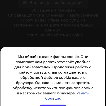
Версия для слабовидящих
Обращения граждан
Cправка для отчисленных и выпускников
Противодействие коррупции
Положение о защите персональных
данных
Политика обработки cookie
Ваше мнение формирует официальный рейтинг
Мы обрабатываем файлы cookie. Они
организации:
помогают нам делать этот сайт удобнее
для пользователей. Продолжая работу с
сайтом ugrasu.ru, вы соглашаетесь с
обработкой файлов cookie вашего
браузера. Однако вы можете запретить
обработку некоторых типов файлов cookie
Анкета доступна по QR-коду, а так же по прямой
в настройках вашего браузера.
Узнать
ссылке
больше
.