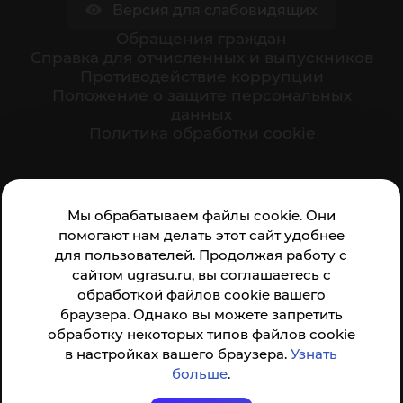
Версия для слабовидящих
Обращения граждан
Cправка для отчисленных и выпускников
Противодействие коррупции
Положение о защите персональных
данных
Политика обработки cookie
Ваше мнение формирует официальный рейтинг
Мы обрабатываем файлы cookie. Они
организации:
помогают нам делать этот сайт удобнее
для пользователей. Продолжая работу с
сайтом ugrasu.ru, вы соглашаетесь с
обработкой файлов cookie вашего
браузера. Однако вы можете запретить
обработку некоторых типов файлов cookie
Анкета доступна по QR-коду, а так же по прямой
в настройках вашего браузера.
Узнать
ссылке
больше
.