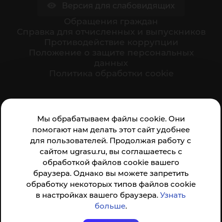
Версия для слабовидящих
Обращения граждан
Cправка для отчисленных и выпускников
Противодействие коррупции
Положение о защите персональных
данных
Политика обработки cookie
Ваше мнение формирует официальный рейтинг
Мы обрабатываем файлы cookie. Они
организации:
помогают нам делать этот сайт удобнее
для пользователей. Продолжая работу с
сайтом ugrasu.ru, вы соглашаетесь с
обработкой файлов cookie вашего
браузера. Однако вы можете запретить
обработку некоторых типов файлов cookie
Анкета доступна по QR-коду, а так же по прямой
в настройках вашего браузера.
Узнать
ссылке
больше
.