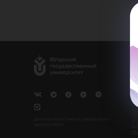
г.
Ка
e-
У
Делитесь новостями об университете с
хештегом #ЮГУ
Cп
П