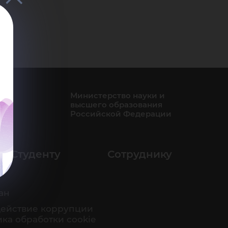
Министерство науки и
высшего образования
Российской Федерации
Студенту
Сотруднику
ан
ействие коррупции
ка обработки cookie