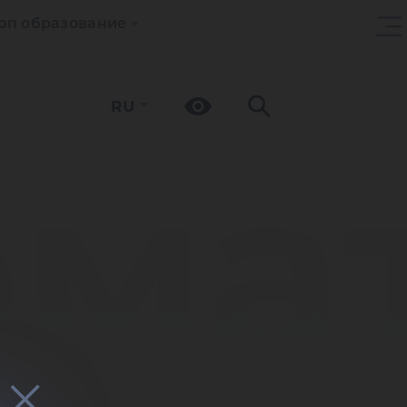
оп образование
RU
ома