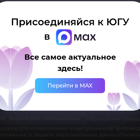
Присоединяйся к ЮГУ
в
Все самое актуальное
 Ханты-Мансийск, ул. Чехова, 16
нцелярия: тел.: +7 (3467) 377-000
здесь!
mail:
ugrasu@ugrasu.ru
Перейти в MAX
ниверситет
Поступающему
Обращения гражд
Версия для слабовидящих
равка для отчисленных и выпускников
Противод
оложение о защите персональных данных
Полити