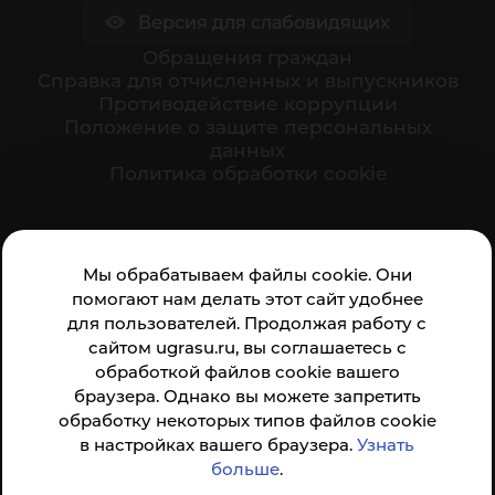
Версия для слабовидящих
Обращения граждан
Cправка для отчисленных и выпускников
Противодействие коррупции
Положение о защите персональных
данных
Политика обработки cookie
Ваше мнение формирует официальный рейтинг
Мы обрабатываем файлы cookie. Они
организации:
помогают нам делать этот сайт удобнее
для пользователей. Продолжая работу с
сайтом ugrasu.ru, вы соглашаетесь с
обработкой файлов cookie вашего
браузера. Однако вы можете запретить
обработку некоторых типов файлов cookie
Анкета доступна по QR-коду, а так же по прямой
в настройках вашего браузера.
Узнать
ссылке
больше
.