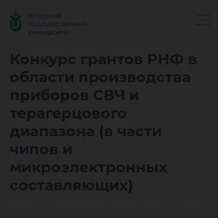
Конкурс
Конкурс грантов РНФ в
области производства
РНФ в о
приборов СВЧ и
терагерцового
произво
диапазона (в части
чипов и
приборо
микроэлектронных
составляющих)