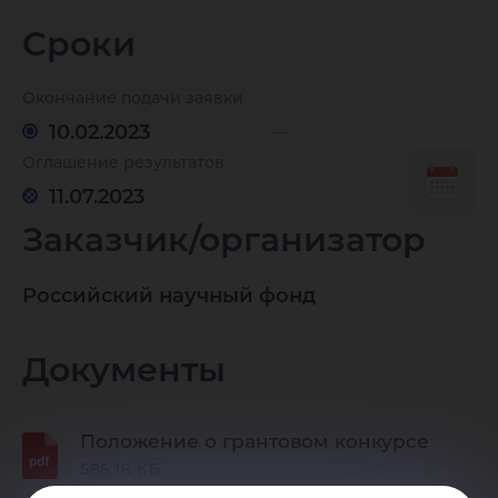
Президе
Сроки
програ
Окончание подачи заявки
10.02.2023
Оглашение результатов
исследо
11.07.2023
Заказчик/организатор
проекто
Российский научный фонд
реализу
Документы
ведущи
Положение о грантовом конкурсе
585.16 КБ