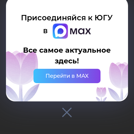
учеными
Присоединяйся к ЮГУ
Возврат к списку
в
числе м
Все самое актуальное
01
ученым
здесь!
Архив конкурсов
Перейти в MAX