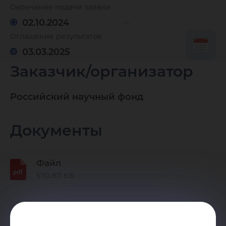
исследо
Окончание подачи заявки
02.10.2024
Оглашение результатов
малыми
03.03.2025
Заказчик/организатор
отдель
Российский научный фонд
научны
Документы
группам
Файл
570.87 КБ
(регион