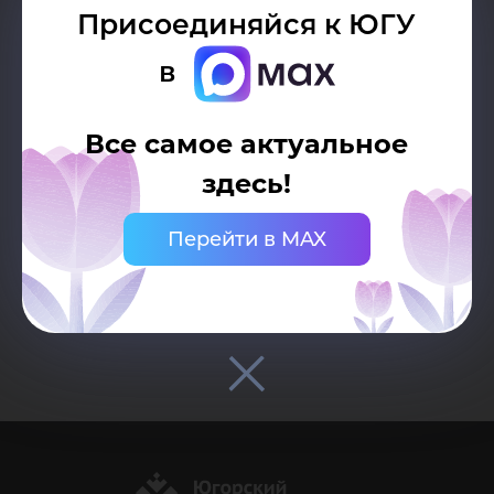
Возврат к списку
Присоединяйся к ЮГУ
конкурс
в
01
Все самое актуальное
здесь!
Архив конкурсов
Перейти в MAX