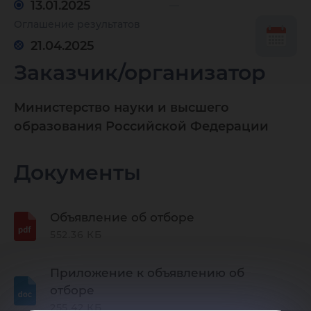
програм
13.01.2025
Оглашение результатов
21.04.2025
и
Заказчик/организатор
Министерство науки и высшего
многост
образования Российской Федерации
научно-
Документы
Объявление об отборе
техноло
552.36 КБ
Приложение к объявлению об
взаимод
отборе
255.42 КБ