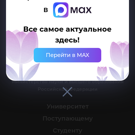
в
Делитесь новостями об университете с хештегом #ЮГУ
Все самое актуальное
Сведения об образовательной организации
здесь!
г. Ханты-Мансийск, ул. Чехова, 16
Перейти в MAX
Канцелярия: тел.: +7 (3467) 377-000
e-mail:
ugrasu@ugrasu.ru
Министерство науки и высшего образования
Российской Федерации
Университет
Поступающему
Студенту