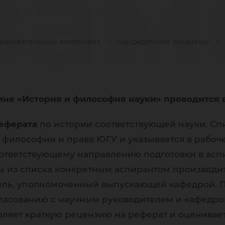
зам
разовательный компонент
Кандидатские экзамены
сц
не «История и философия науки» проводится в 
еферата
по истории соответствующей науки. Сп
сто
, философии и права ЮГУ и указывается в рабо
ответствующему направлению подготовки в аспи
ы из списка конкретным аспирантом производит
ель, уполномоченный выпускающей кафедрой. 
ласованию с научным руководителем и кафедро
яет краткую рецензию на реферат и оценивает