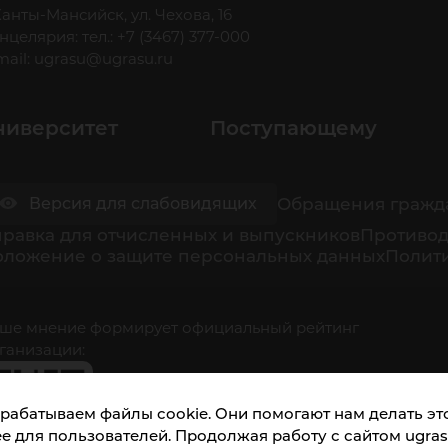
 Ханты-Мансийск, ул. Чехова, 16
нцелярия: тел.: +7 (3467) 377-000
mail:
ugrasu@ugrasu.ru
ниверситет
Поступающему
Обращения гражд
Версия для слабовидящих
равка для отчисленных и выпускников
Противод
оложение о защите персональных данных
Полити
ше мнение формирует официальный рейтинг
ганизации:
рабатываем файлы cookie. Они помогают нам делать это
е для пользователей. Продолжая работу с сайтом ugrasu