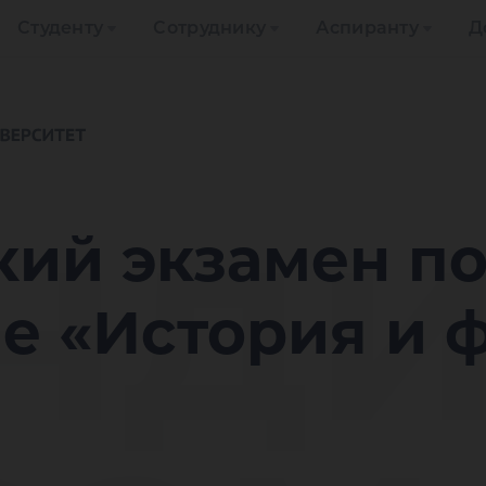
Студенту
Сотруднику
Аспиранту
Д
нди
кий экзамен п
е «История и 