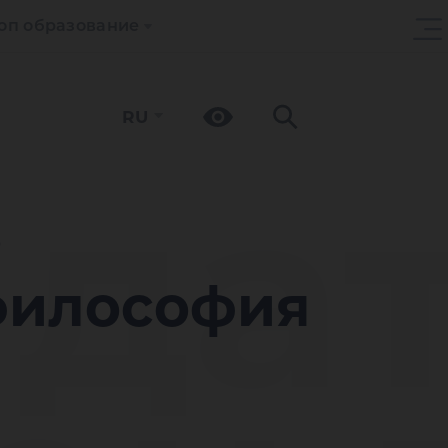
оп образование
RU
да
о
философия