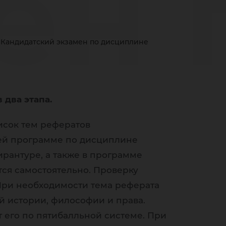
ен 
Кандидатский экзамен по дисциплине
ипл
два этапа.
исок тем рефератов
рия
чей программе по дисциплине
рантуре, а также в программе
ся самостоятельно. Проверку
При необходимости тема реферата
й истории, философии и права.
 его по пятибалльной системе. При