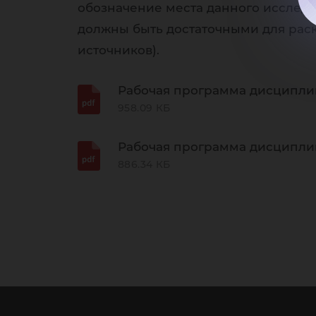
обозначение места данного исследо
должны быть достаточными для рас
источников).
Рабочая программа дисципли
958.09 КБ
Рабочая программа дисциплин
886.34 КБ