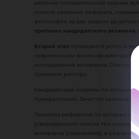
наличии положительной оценки аспи
фи
полное название реферата, названи
философии за две недели до устног
протокол кандидатского экзамена.
Второй этап
проводится устно и вк
современным философским проблема
на
исследований аспиранта. Список во
приказом ректора.
Кандидатский экзамен по истории и
прикрепления. Зачет по семинарски
Тематика рефератов по истории нау
утвержденного списка тем находил
аспиранта (соискателя), и реферат 