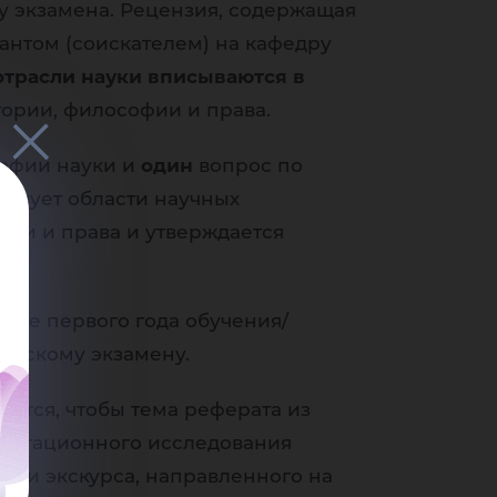
у экзамена. Рецензия, содержащая
соф
рантом (соискателем) на кафедру
отрасли науки вписываются в
тории, философии и права.
офии науки и
один
вопрос по
твует области научных
»
фии и права и утверждается
онце первого года обучения/
атскому экзамену.
ется, чтобы тема реферата из
сертационного исследования
ации экскурса, направленного на