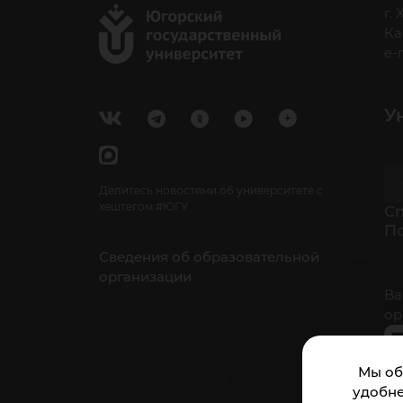
г.
Ка
e-
У
Делитесь новостями об университете с
хештегом #ЮГУ
Cп
П
Сведения об образовательной
организации
Ва
ор
Мы об
удобне