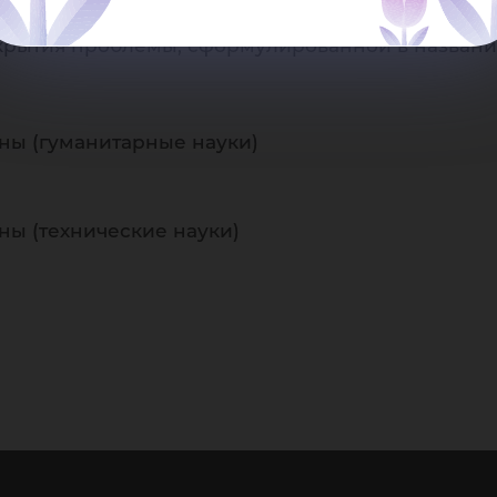
вания в истории науки. Объем реферата и коли
крытия проблемы, сформулированной в названии
ны (гуманитарные науки)
ы (технические науки)