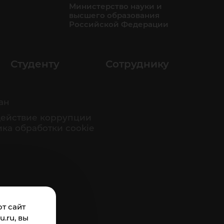
Министерство науки и
высшего образования
Российской Федерации
Студенту
Сотруднику
ан
ействие коррупции
ка обработки cookie
т сайт
.ru, вы