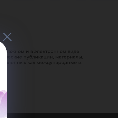
мен
 бумажном и в электронном виде
хнические публикации, материалы,
заявленных как международные и.