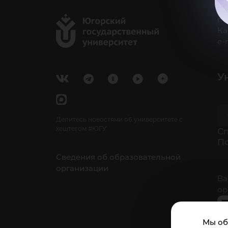
г.
Ка
e-
У
Делитесь новостями об университете с
хештегом #ЮГУ
Cп
П
Сведения об образовательной
организации
Ва
ор
Мы об