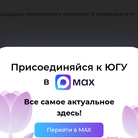
ку
оцедуры экспортного контроля в Университете
адающих под действие экспортного контроля в
Присоединяйся к ЮГУ
, диссертации и авторефераты к ним, научно-те
ия на конференциях, симпозиумах, выставках, 
в
Все самое актуальное
здесь!
Перейти в MAX