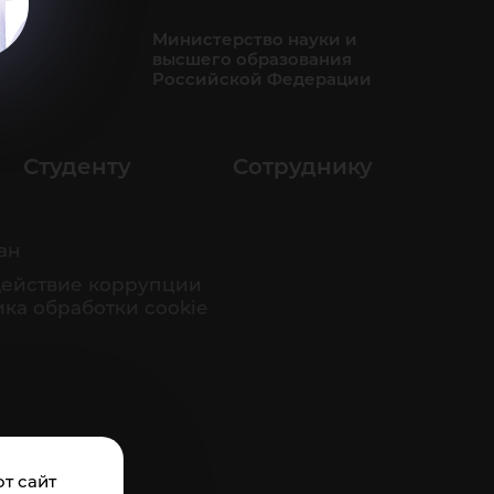
Министерство науки и
высшего образования
Российской Федерации
Студенту
Сотруднику
ан
ействие коррупции
ка обработки cookie
т сайт