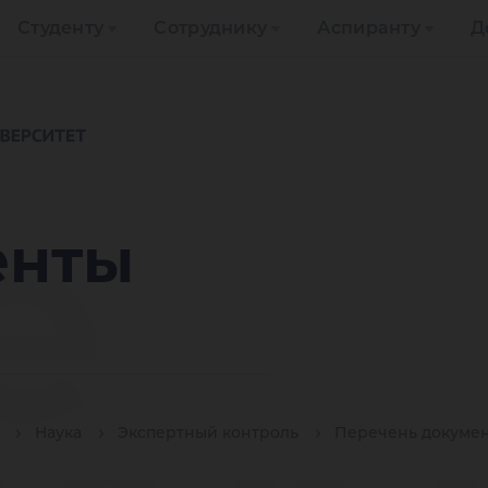
Студенту
Сотруднику
Аспиранту
Д
е
енты
Наука
Экспертный контроль
Перечень докуме