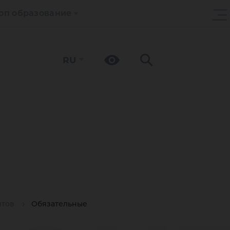
оп образование
RU
нтов
Обязательные