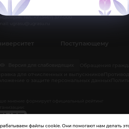
 Ханты-Мансийск, ул. Чехова, 16
нцелярия: тел.: +7 (3467) 377-000
mail:
ugrasu@ugrasu.ru
ниверситет
Поступающему
Обращения гражд
Версия для слабовидящих
равка для отчисленных и выпускников
Противод
оложение о защите персональных данных
Полити
ше мнение формирует официальный рейтинг
ганизации:
рабатываем файлы cookie. Они помогают нам делать это