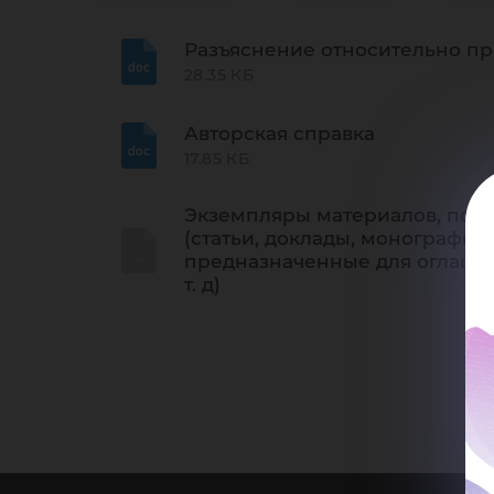
до
Разъяснение относительно пр
28.35 КБ
Авторская справка
17.85 КБ
Экземпляры материалов, подп
(статьи, доклады, монографии
предназначенные для оглашен
т. д)