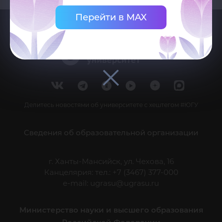
Перейти в MAX
Делитесь новостями об университете с хештегом #ЮГУ
Сведения об образовательной организации
г. Ханты-Мансийск, ул. Чехова, 16
Канцелярия: тел.: +7 (3467) 377-000
e-mail:
ugrasu@ugrasu.ru
Министерство науки и высшего образования