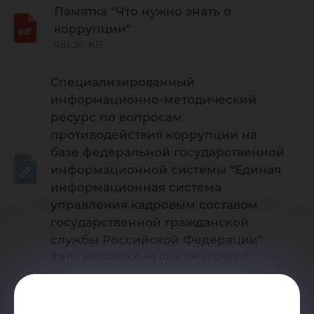
Памятка "Что нужно знать о
коррупции"
451.26 КБ
Специализированный
информационно-методический
ресурс по вопросам
противодействия коррупции на
базе федеральной государственной
информационной системы "Единая
информационная система
управления кадровым составом
государственной гражданской
службы Российской Федерации"
Файл находится на другом сервере
Методические материалы,
одобренные президиумом Совета