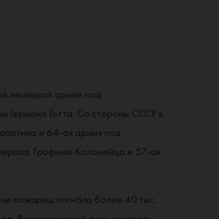
-ой немецкой армии под
 Германа Готта. Со стороны СССР в
опатина и 64-ая армия под
нерала Трофима Коломийца и 57-ая
гне пожарищ погибло более 40 тыс.
 ад. В последующий день началась