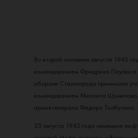
Во второй половине августа 1942 го
командованием Фридриха Паулюса и 
обороне Сталинграда принимали уча
командованием Михаила Шумилова. 
армия генерала Федора Толбухина.
23 августа 1942 года немецкие люф
жителей. Нефть вылилась в Волгу и 