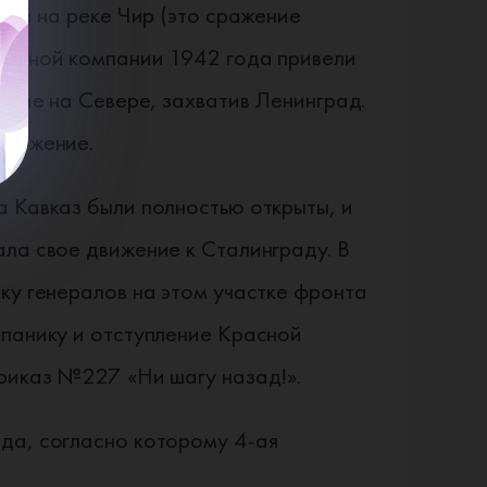
бой на реке Чир (это сражение
тельной компании 1942 года привели
ление на Севере, захватив Ленинград.
оложение.
а Кавказ были полностью открыты, и
ала свое движение к Сталинграду. В
ку генералов на этом участке фронта
 панику и отступление Красной
приказ №227 «Ни шагу назад!».
да, согласно которому 4-ая
.