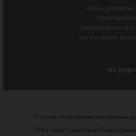
«Мы должны с
противнику
уничтожить ос
их по мере воз
из дире
Полное стратегическое преимуще
1942 года Советский Союз сража