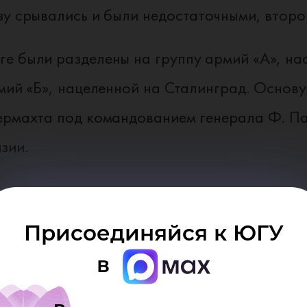
зу срывались и были недостаточными, второ
е были разделены на группу армий «А», на
рмий «Б», нацеленной на Сталинград. Основ
вермахта под командованием генерала Ф. П
зии.
Присоединяйся к ЮГУ
БИТВЫ
в
нно на Сталинград началось 17 июля 1942 года.