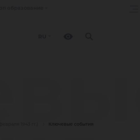
оп образование
RU
евы
евраля 1943 гг.)
Ключевые события