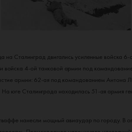
да на Сталинград двигались усиленные войска 6
войска 4-ой танковой армии под командованием
стие армии: 62-ая под командованием Антона Л
На юге Сталинграда находилась 51-ая армия ге
тваффе нанесли мощный авиаудар по городу. В о
загорелась. Происходящее напоминало настоящий