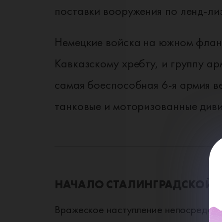
поставки вооружения по ленд‑ли
Немецкие войска на южном фланг
Кавказскому хребту, и группу а
самая боеспособная 6‑я армия 
танковые и моторизованные диви
НАЧАЛО СТАЛИНГРАДСКОЙ 
Вражеское наступление непосредстве