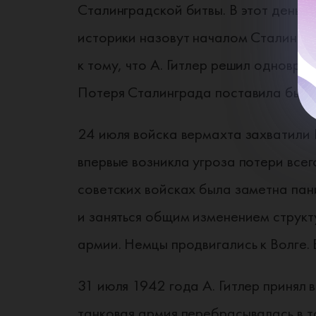
Сталинградской битвы. В этот день в
историки назовут началом Сталингра
к тому, что А. Гитлер решил одновре
Потеря Сталинграда поставила бы ве
24 июля войска вермахта захватили 
впервые возникла угроза потери все
советских войсках была заметна пан
и заняться общим изменением структ
армии. Немцы продвигались к Волге.
31 июля 1942 года А. Гитлер принял
танковая армия перебрасывалась в то