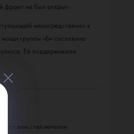
й фронт не был открыт.
ступающей непосредственно к
у мощи группы «Б» составила
аулюса. Её поддерживали
 Этот день стал началом