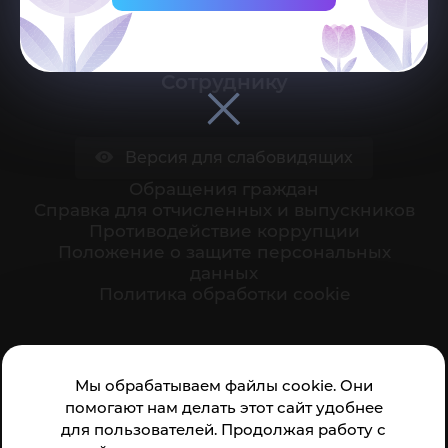
Поступающему
Студенту
Сотруднику
Версия для слабовидящих
Обращения граждан
Cправка для отчисленных и выпускников
Противодействие коррупции
Положение о защите персональных
данных
Политика обработки cookie
Ваше мнение формирует официальный рейтинг
Мы обрабатываем файлы cookie. Они
организации:
помогают нам делать этот сайт удобнее
для пользователей. Продолжая работу с