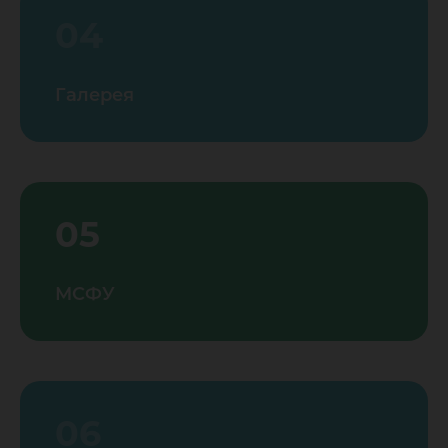
04
Галерея
05
МСФУ
06