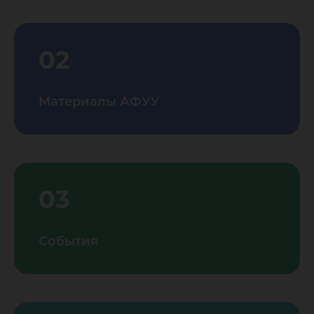
02
Материалы АФУУ
03
События