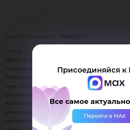
Дата публикации:
08.09.2017
Автор:
Пресс-служба Югорского
государственного университета
Присоединяйся к 
Разрешено копирование статей, только
при наличии активной (кликабельной)
ссылки на страницу-источник сайта
Все самое актуально
Югорского государственного
университета. Ссылка должна находиться
Перейти в MAX
непосредственно рядом с материалом,
должна быть видимой и прямой.