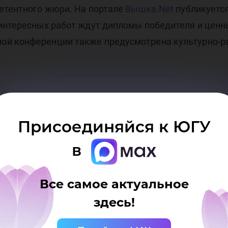
петентного жюри. На портале
Вышка.Net
публикуется
 интересных работ ждут дипломы победителя и ценн
ой конференции также предусмотрена культурно-р
Присоединяйся к ЮГУ
в
 Югры № 233-р от 10.12.2013г.
Все самое актуальное
здесь!