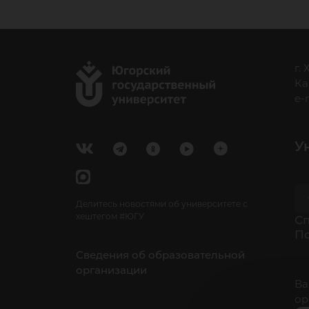
г.
Ка
e-
У
Делитесь новостями об университете с
хештегом #ЮГУ
Cп
П
Сведения об образовательной
организации
Ва
ор