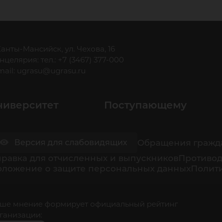
 Ханты-Мансийск, ул. Чехова, 16
нцелярия: тел.: +7 (3467) 377-000
mail:
ugrasu@ugrasu.ru
ниверситет
Поступающему
Обращения гражд
Версия для слабовидящих
равка для отчисленных и выпускников
Противод
оложение о защите персональных данных
Полити
ше мнение формирует официальный рейтинг
ганизации: