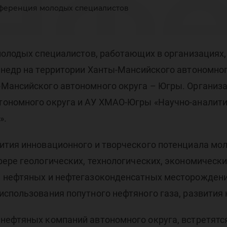
нф
нференция молодых специалистов
ло
 молодых специалистов, работающих в организациях
 недр на территории Ханты-Мансийского автономног
-Мансийского автономного округа – Югры. Органи
тономного округа и АУ ХМАО-Югры «Научно-аналити
».
еци
ития инновационного и творческого потенциала мо
фере геологических, технологических, экономическ
 нефтяных и нефтегазоконденсатных месторождени
спользования попутного нефтяного газа, развития
нефтяных компаний автономного округа, встретятс