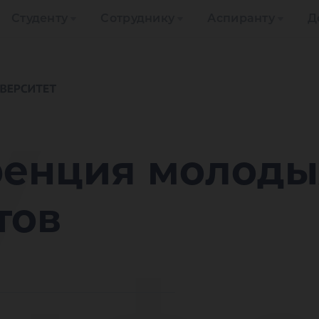
Студенту
Сотруднику
Аспиранту
Д
V
ренция молоды
тов