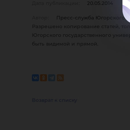
Дата публикации:
20.05.2014
Автор:
Пресс-служба Югорского г
Разрешено копирование статей, тол
Югорского государственного униве
быть видимой и прямой.
Возврат к списку