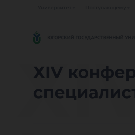
Университет
Поступающему
ХI
ХIV конфе
специалис