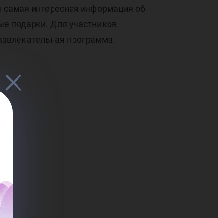
 самая интересная информация об
ые подарки. Для участников
азвлекательная программа.