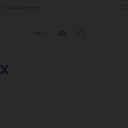
оп образование
RU
х