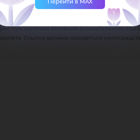
Перейти в MAX
осударственного университета
ько при наличии активной (кликабельной) ссыл
рситета. Ссылка должна находиться непосредст