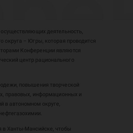
ере
дых
, осуществляющих деятельность,
о округа – Югры, которая проводится
заторами Конференции являются
ческий центр рационального
али
лодежи, повышения творческой
их, правовых, информационных и
й в автономном округе,
 нефтегазохимии.
я в Ханты-Мансийске, чтобы