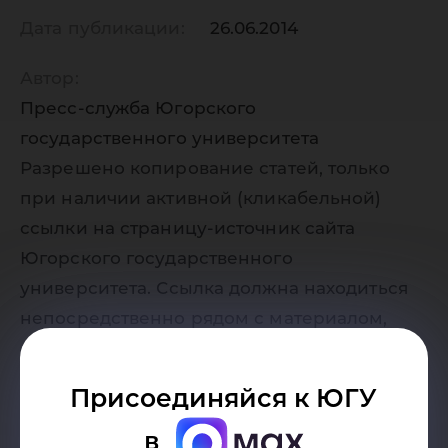
Дата публикации:
26.06.2014
Автор:
Пресс-служба Югорского
государственного университета
Разрешено копирование статей, только
при наличии активной (кликабельной)
ссылки на страницу-источник сайта
Югорского государственного
университета. Ссылка должна находиться
непосредственно рядом с материалом,
должна быть видимой и прямой.
Присоединяйся к ЮГУ
в