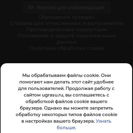
Версия для слабовидящих
Обращения граждан
Cправка для отчисленных и выпускников
Противодействие коррупции
Положение о защите персональных
данных
Политика обработки cookie
Ваше мнение формирует официальный рейтинг
Мы обрабатываем файлы cookie. Они
организации:
помогают нам делать этот сайт удобнее
для пользователей. Продолжая работу с
сайтом ugrasu.ru, вы соглашаетесь с
обработкой файлов cookie вашего
браузера. Однако вы можете запретить
обработку некоторых типов файлов cookie
Анкета доступна по QR-коду, а так же по прямой
в настройках вашего браузера.
Узнать
ссылке
больше
.