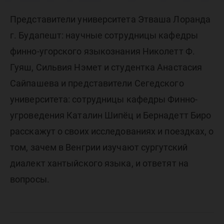
(ауд.4/3
Представители университета Этваша Лоранда
пройдет
г. Будапешт: научные сотрудницы кафедры
финно-угорского языкознания Николетт Ф.
с
Гуяш, Сильвия Нэмет и студентка Анастасия
Сайпашева и представители Сегедского
университета: сотрудницы кафедры Финно-
предста
угроведения Каталин Шипёц и Бернадетт Биро
расскажут о своих исследованиях и поездках, о
венгерс
том, зачем в Венгрии изучают сургутский
диалект хантыйского языка, и ответят на
вопросы.