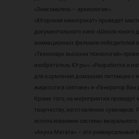
вс
«Знакомьтесь – археология».
«Югорский кинопрокат» проведет маст
документального кино «Школа юного д
анимационных фильмов-победителей окр
«Технопарк высоких технологий» пров
изобретатель Югры»: «Разработка и из
для кормления домашних питомцев с м
жидкости в септике» и «Генератор Ван 
Кроме того, на мероприятии проведут 
творчеству, изготовлению сувениров. 
использованием системы визуального 
«Акуна Матата» – это универсальный б