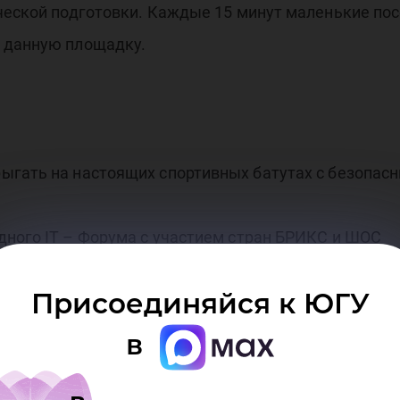
ческой подготовки. Каждые 15 минут маленькие пос
ь данную площадку.
ыгать на настоящих спортивных батутах с безопас
дного IT – Форума c участием стран БРИКС и ШОС
ий банк Открытие», ПАО «Ростелеком.
Присоединяйся к ЮГУ
ертикально интегрированных нефтегазовых компан
в
ефти и около 1% доказанных запасов углеводородо
клом, Компания полностью контролирует всю прои