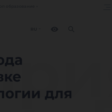
оп образование
RU
ри
ода
вке
логии для