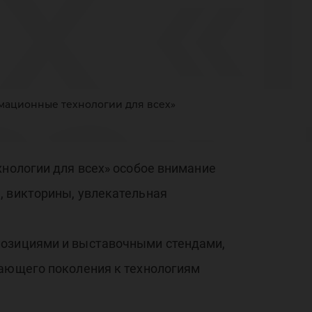
х «
ва»
рмационные технологии для всех»
хнологии для всех» особое внимание
вке
, викторины, увлекательная
позициями и выставочными стендами,
тающего поколения к технологиям