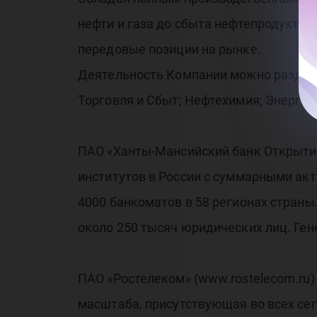
нефти и газа до сбыта нефтепродуктов
передовые позиции на рынке.
Деятельность Компании можно раздели
Торговля и Сбыт; Нефтехимия; Энергет
ПАО «Ханты-Мансийский банк Открытие
институтов в России с суммарными акт
4000 банкоматов в 58 регионах страны
около 250 тысяч юридических лиц. Ген
ПАО «Ростелеком» (www.rostelecom.ru
масштаба, присутствующая во всех се