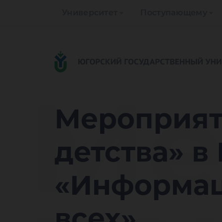
Университет
Поступающему
Ме
Мероприяти
детства» в
«Информац
всех»