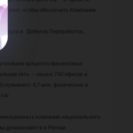
и талант, чтобы обеспечить Компании
азведка и Добыча; Переработка,
крупнейших кредитно-финансовых
альная сеть – свыше 700 офисов и
бслуживают 4,7 млн. физических и
14г.
муникационных компаний национального
ы домохозяйств в России.