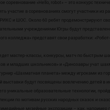
е соревнование «Hello, robot» – это конкурс техни
нф
 участие в соревнованиях смогут участники из ра
РИКС и ШОС. Около 60 ребят продемонстрируют сво
вательными учреждениями Югры будут представлены
го колледжа» представят свои разработки: «Робот
хно
дет мастер-классы, конкурсы, матч по быстрым ш
в и младших школьников» и «Динозавры учат шах
урнир «Шахматная планета» между игроками из гор
й выставки будут посвящены вовлечению детей в и
го уникальные образовательные технологии, пройд
лекции по мотивам русских народных сказок и сказо
тимедийные музейные экспозиции – как, например п