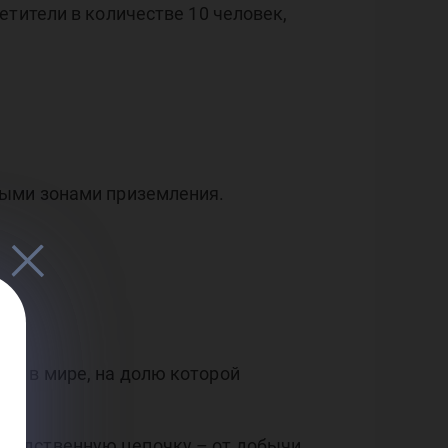
етители в количестве 10 человек,
ными зонами приземления.
ий в мире, на долю которой
в.
зводственную цепочку – от добычи