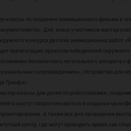
ех»
ер-классы по созданию анимационного фильма в те
окументалиста». Для юных участников мастер-клас
ужного конкурса детских анимационных работ «Я - 
едет презентацию проектов победителей окружного
готовление беспилотного летательного аппарата с ф
узыкальным сопровождением», «Устройство для оп
де Граафа».
мастер-классы для детей по робототехнике, созда
Ребята смогут попрактиковаться в создании мульт
проектирования. А также все дни проведения выста
атутный центр, где могут проводить время как спо