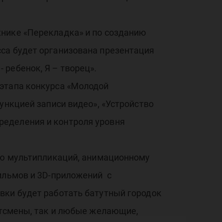
хнике «Перекладка» и по созданию
са будет организована презентация
ребенок, Я – творец».
 этапа конкурса «Молодой
ункцией записи видео», «Устройство
ределения и контроля уровня
нию мультипликаций, анимационному
фильмов и 3D-приложений с
вки будет работать батутный городок
ртсмены, так и любые желающие,