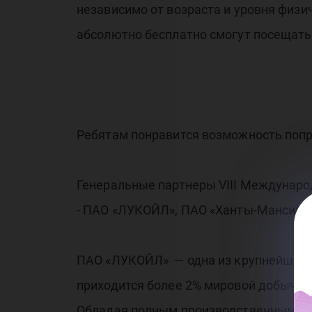
независимо от возраста и уровня физи
абсолютно бесплатно смогут посещат
Ребятам понравится возможность попр
Генеральные партнеры VIII Междунаро
- ПАО «ЛУКОЙЛ», ПАО «Ханты-Мансийск
ПАО «ЛУКОЙЛ» — одна из крупнейших в
приходится более 2% мировой добычи н
Обладая полным производственным ци