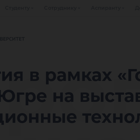
Студенту
Сотруднику
Аспиранту
Д
роп
я в рамках «Г
 Югре на выста
ионные техно