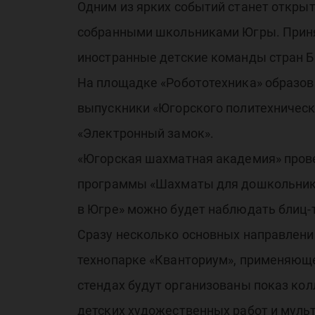
Одним из ярких событий станет открыто
«И
собранными школьниками Югры. Принять
иностранные детские команды стран Б
На площадке «Робототехника» образо
выпускники «Югорского политехническо
«Электронный замок».
те
«Югорская шахматная академия» прове
программы «Шахматы для дошкольнико
в Югре» можно будет наблюдать блиц-т
Сразу несколько основных направлени
технопарке «Кванториум», применяюще
стендах будут организованы показ кол
детских художественных работ и муль