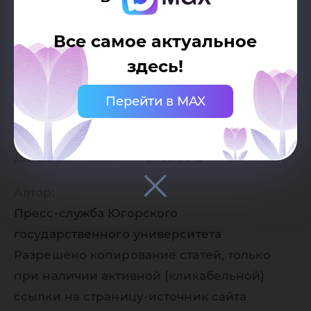
3. Тематический план
Все самое актуальное
здесь!
Форма итогового контроля: экзамен
Перейти в MAX
Дата публикации:
31.03.2015
Автор:
Пресс-служба Югорского
государственного университета
Разрешено копирование статей, только
при наличии активной (кликабельной)
ссылки на страницу-источник сайта