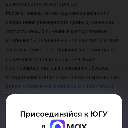
возможностях персептронов.
Рассматриваются методы визуализации и
сокращения размерности данных, такие как
статистический линейный метод главных
компонент и нелинейный нейросетевой метод
главных компонент. Приводится применение
нейронных сетей для решения задач
прогнозирования, распознавания образов,
определение степени хаотичности временных
рядов, управление мобильными роботами и
т.д.. Данный курс во многом базируется на
авторских разработках в области
Присоединяйся к ЮГУ
нейросетевых технологий обработки данных.
в