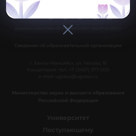
Делитесь новостями об университете с хештегом #ЮГУ
Сведения об образовательной организации
г. Ханты-Мансийск, ул. Чехова, 16
Канцелярия: тел.: +7 (3467) 377-000
e-mail:
ugrasu@ugrasu.ru
Министерство науки и высшего образования
Российской Федерации
Университет
Поступающему