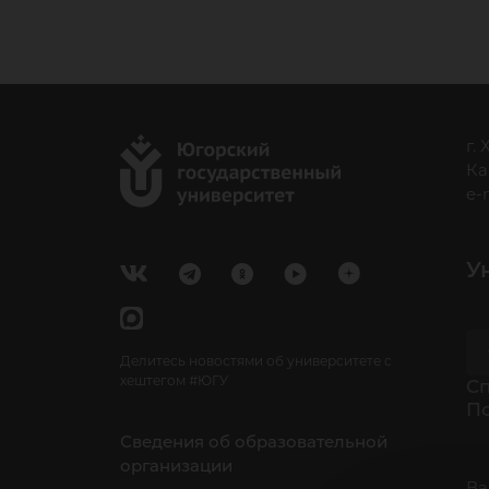
уч
го
г.
Ка
e-
У
Делитесь новостями об университете с
хештегом #ЮГУ
Cп
П
Сведения об образовательной
организации
Ва