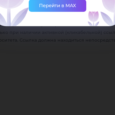
 об
Перейти в MAX
осударственного университета
ько при наличии активной (кликабельной) ссыл
2015
рситета. Ссылка должна находиться непосредст