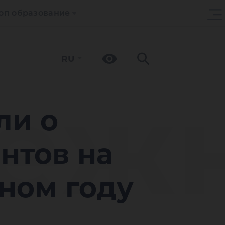
оп образование
RU
беж
ли о
нтов на
бном году