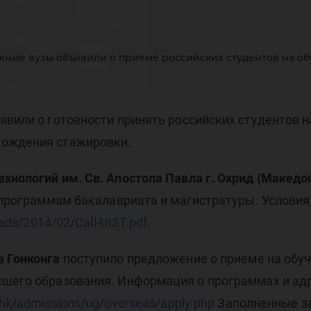
зы
ные вузы объявили о приеме российских студентов на обу
ъяв
вили о готовности принять российских студентов на
хождения стажировки.
хнологий им. Св. Апостола Павла г. Охрид (Македо
ие
о программам бакалавриата и магистратуры. Условия
oads/2014/02/Call-UIST.pdf
.
а Гонконга
поступило предложение о приеме на обуче
сшего образования. Информация о программах и ад
.hk/admissions/ug/overseas/apply.php
Заполненные з