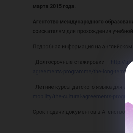
ро
марта 2015 года
.
Агентство международного образован
соискателям для прохождения учебной 
Подробная информация на английском 
ст
· Долгосрочные стажировки –
http://uf
agreements-programme/the-long-term-sch
· Летние курсы датского языка для ин
mobility/the-cultural-agreements-progr
Срок подачи документов в Агенство –