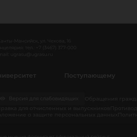
еб
ду
 Ханты-Мансийск, ул. Чехова, 16
нцелярия: тел.: +7 (3467) 377-000
mail:
ugrasu@ugrasu.ru
ниверситет
Поступающему
Обращения гражд
Версия для слабовидящих
равка для отчисленных и выпускников
Противод
оложение о защите персональных данных
Полити
ше мнение формирует официальный рейтинг