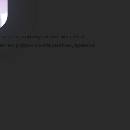
уче
ки на страницу-источник сайта
-20
венно рядом с материалом, должна