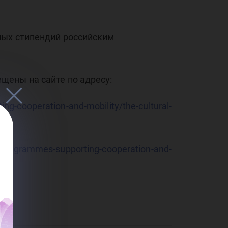
йс
ных стипендий российским
щены на сайте по адресу:
нто
ng-cooperation-and-mobility/the-cultural-
s/programmes-supporting-cooperation-and-