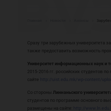
ву
Главная
Новости
Анонсы
Зарубеж
об
Сразу три зарубежных университета зая
также предоставить возможность про
Университет информационных наук и те
пр
2015-2016 гг. российских студентов п
сайте
http://uist.edu.mk/wp-content/upl
Со стороны
Линнаньского университет
студентов по программе основного вы
размещены на сайте:
http://www.ln.edu