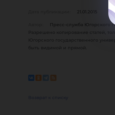
на
Дата публикации:
21.01.2015
Автор:
Пресс-служба Югорского г
Разрешено копирование статей, тол
в 
Югорского государственного униве
быть видимой и прямой.
Возврат к списку