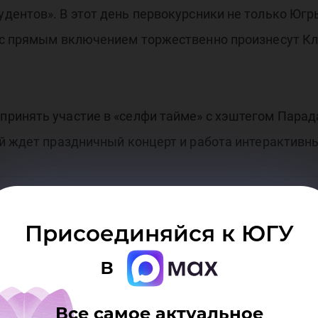
ентов». В этот день первокурсники не только Югры
 с прямым включением торжественно произнесут Кля
ринять участие в «селфи тайме» с хэштегом Парад
ей ждет праздничный концерт и работа интерактивн
Присоединяйся к ЮГУ
в
Все самое актуальное