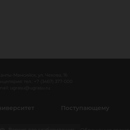
 Ханты-Мансийск, ул. Чехова, 16
нцелярия: тел.: +7 (3467) 377-000
mail:
ugrasu@ugrasu.ru
ниверситет
Поступающему
Обращения гражд
Версия для слабовидящих