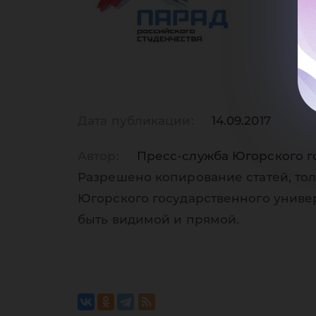
Дата публикации:
14.09.2017
Автор:
Пресс-служба Югорского г
Разрешено копирование статей, тол
Югорского государственного униве
быть видимой и прямой.