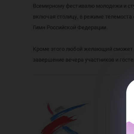
Всемирному фестивалю молодежи и студ
включая столицу, в режиме телемоста
Гимн Российской Федерации.
Кроме этого любой желающий сможет п
завершение вечера участников и гост