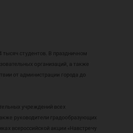
д
йск
 4 тысяч студентов. В праздничном
зовательных организаций, а также
твии от администрации города до
нче
ательных учреждений всех
также руководители градообразующих
мках всероссийской акции «Навстречу