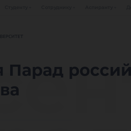
Студенту
Сотруднику
Аспиранту
Д
 се
я Парад росси
ва