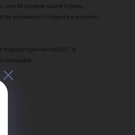
, но и 40 городов нашей страны,
тву российского студента и исполнят
а #парадстуденчества2017, в
ых площадок.