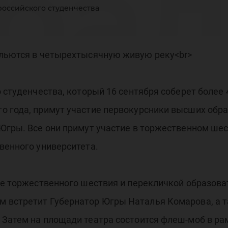
ра
российского студенчества
сси
ольются в четырехтысячную живую реку<br>
о студенчества, который 16 сентября соберет более
о года, примут участие первокурсники высших обра
Югры. Все они примут участие в торжественном шес
уде
венного университета.
сле торжественного шествия и перекличкой образов
м встретит Губернатор Югры Наталья Комарова, а 
 Затем на площади театра состоится флеш-моб в ра