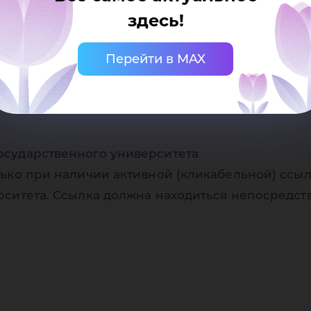
здесь!
Перейти в MAX
осударственного университета
ько при наличии активной (кликабельной) ссыл
рситета. Ссылка должна находиться непосредст