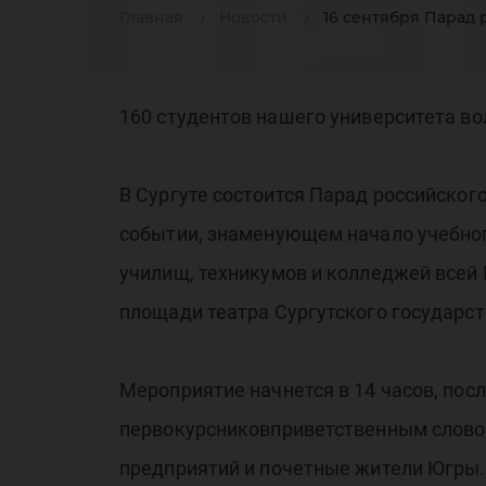
Па
Главная
Новости
16 сентября Парад 
ро
160 студентов нашего университета в
В Сургуте состоится Парад российског
событии, знаменующем начало учебног
училищ, техникумов и колледжей всей 
ст
площади театра Сургутского государст
Мероприятие начнется в 14 часов, по
первокурсниковприветственным слово
предприятий и почетные жители Югры.