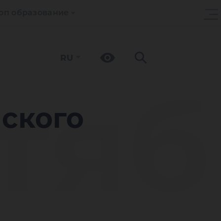
оп образование
RU
нтя
йского