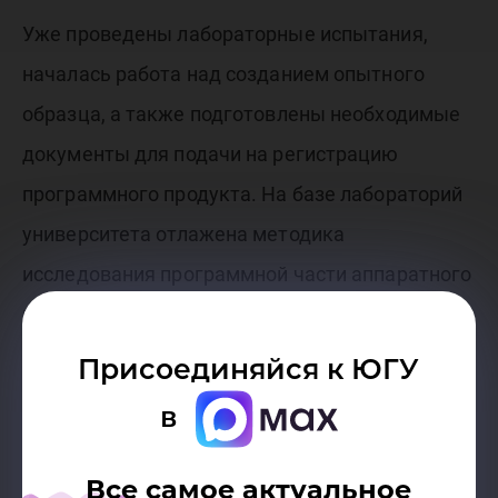
Уже проведены лабораторные испытания,
началась работа над созданием опытного
образца, а также подготовлены необходимые
документы для подачи на регистрацию
программного продукта. На базе лабораторий
университета отлажена методика
исследования программной части аппаратного
комплекса, а также построен действующий
макет энергопотребления бюджетных
Присоединяйся к ЮГУ
учреждений с учетом внешних факторов.
в
– На примере ЮГУ, экономия при внедрении
Все самое актуальное