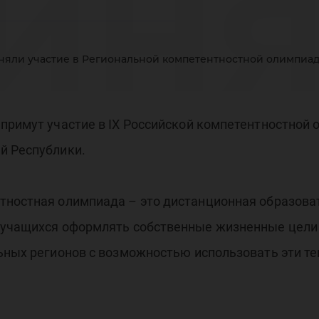
иня
няли участие в Региональной компетентностной олимпиа
гио
примут участие в IX Российской компетентностной о
й Республики.
мпе
тностная олимпиада – это дистанционная образова
 учащихся оформлять собственные жизненные цели 
ьных регионов с возможностью использовать эти т