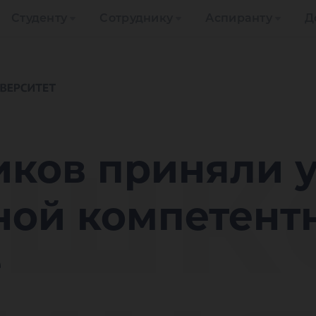
Студенту
Сотруднику
Аспиранту
Д
 шк
ков приняли у
ной компетент
е