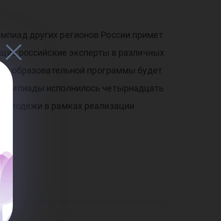
мпиад других регионов России примет
ущие российские эксперты в различных
мимо образовательной программы будет
 олимпиады исполнилось четырнадцать
 молодежи в рамках реализации