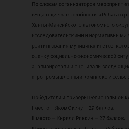
По словам организаторов мероприятия
ол
выдающиеся способности: «Ребята в 
Ханты-Мансийского автономного округа
исследовательскими и нормативными м
рейтингования муниципалитетов, кото
оценку социально-экономической ситу
анализировали и оценивали следующие 
агропромышленный комплекс и сельское
Победители и призеры Региональной 
I место – Яков Скину – 29 баллов.
II место – Кирилл Рявкин – 27 баллов.
III место поделили, набрав по 26 балло