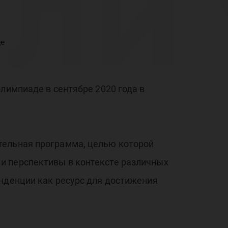
ли 
де
на
лимпиаде в сентябре 2020 года в
те
тельная программа, целью которой
и перспективы в контексте различных
енденции как ресурс для достижения