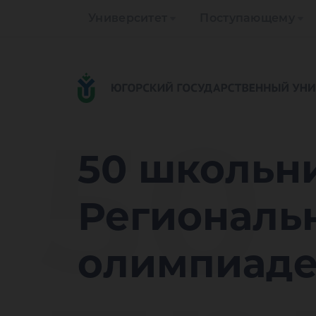
Университет
Поступающему
50
50 школьни
Региональ
олимпиад