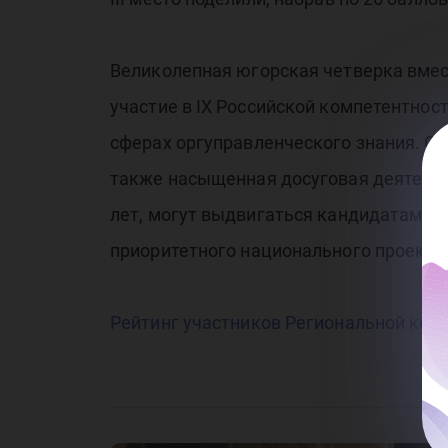
Великолепная югорская четверка вмес
участие в IX Российской компетентнос
сферах оргуправленческого знания. Ол
также насыщенная досуговая деятельн
лет, могут выдвигаться кандидатами 
приоритетного национального проекта
Рейтинг участников Региональной ко