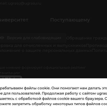
mail:
ugrasu@ugrasu.ru
ниверситет
Поступающему
Обращения гражд
Версия для слабовидящих
равка для отчисленных и выпускников
Противод
оложение о защите персональных данных
Полити
ше мнение формирует официальный рейтинг
ганизации:
рабатываем файлы cookie. Они помогают нам делать это
е для пользователей. Продолжая работу с сайтом ugrasu
шаетесь с обработкой файлов cookie вашего браузера. 
ожете запретить обработку некоторых типов файлов coo
кета доступна по QR-коду, а так же по прямой