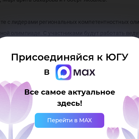
те с лидерами региональных компетентностных оли
тной олимпиаде. С участниками будут работать вед
импиада будет проходить на берегу Волги, где по
Присоединяйся к ЮГУ
ость! Победители, которым на период проведения
на присуждение премии для поддержки талантливой
в
 «Образование».
Все самое актуальное
мпетентностной олимпиады
здесь!
Перейти в MAX