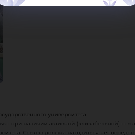
осударственного университета
ько при наличии активной (кликабельной) ссыл
рситета. Ссылка должна находиться непосредст