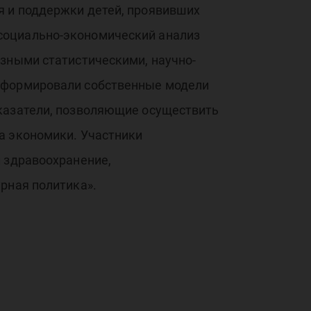
я и поддержки детей, проявивших
пиа
социально-экономический анализ
азными статистическими, научно-
 сформировали собственные модели
оказатели, позволяющие осуществить
а экономики. Участники
и здравоохранение,
рная политика».