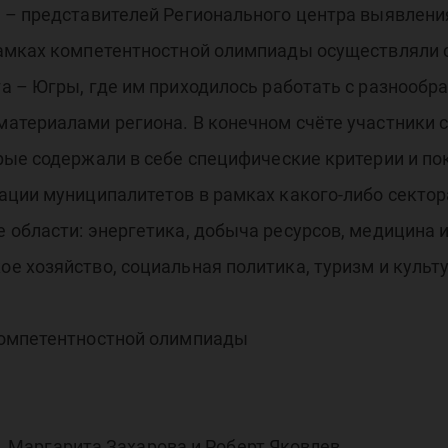
 – представителей Регионального центра выявлени
им
рамках компетентностной олимпиады осуществляли 
 – Югры, где им приходилось работать с разнообр
атериалами региона. В конечном счёте участники
рые содержали в себе специфические критерии и п
ации муниципалитетов в рамках какого-либо сектор
области: энергетика, добыча ресурсов, медицина 
 хозяйство, социальная политика, туризм и культу
компетентностной олимпиады
в, Маргарита Захарова и Роберт Яковлев.