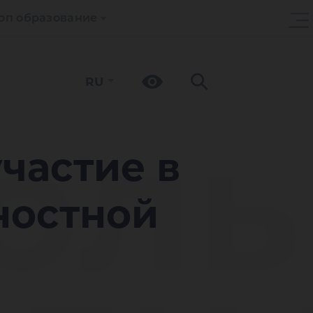
оп образование
RU
ол
частие в
ностной