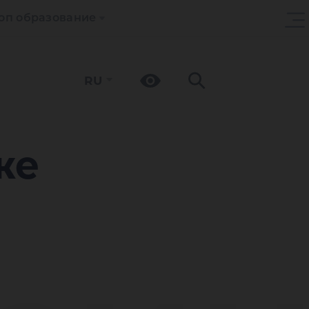
оп образование
RU
же