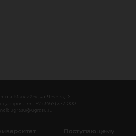
 Ханты-Мансийск, ул. Чехова, 16
нцелярия: тел.: +7 (3467) 377-000
mail:
ugrasu@ugrasu.ru
ниверситет
Поступающему