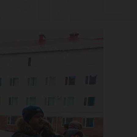
си
раж
вья