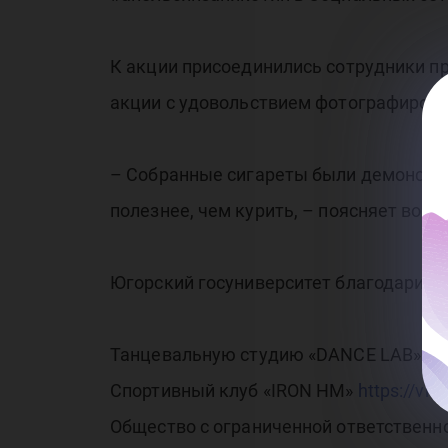
К акции присоединились сотрудники пр
акции с удовольствием фотографировал
– Собранные сигареты были демонстра
полезнее, чем курить, – поясняет вол
Югорский госуниверситет благодарит с
Танцевальную студию «DANCE LAB»
ht
Спортивный клуб «IRON HM»
https://vk
Общество с ограниченной ответстве