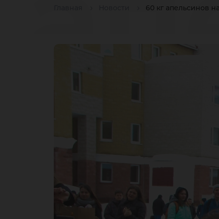
ап
Главная
Новости
60 кг апельсинов н
на
зд