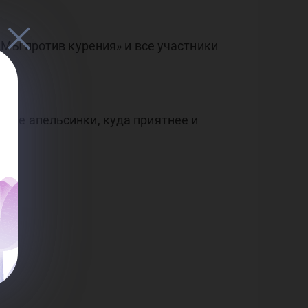
«Мы против курения» и все участники
ные апельсинки, куда приятнее и