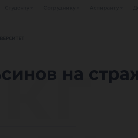
Студенту
Сотруднику
Аспиранту
Д
 кг
ьсинов на стра