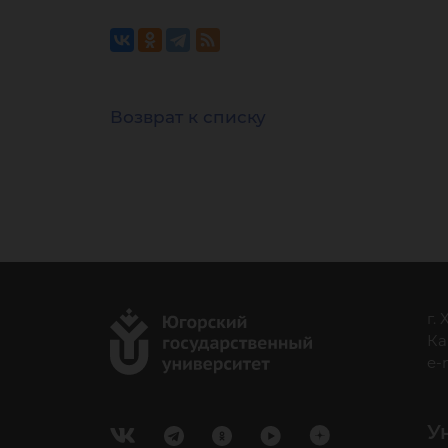
Возврат к списку
г.
Ка
e-
У