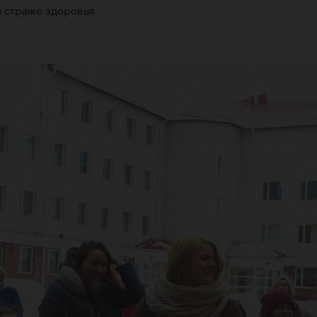
ель
а страже здоровья
 ст
оро