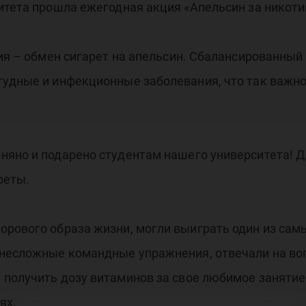
итета прошла ежегодная акция «Апельсин за никоти
ния – обмен сигарет на апельсин. Сбалансированный
удные и инфекционные заболевания, что так важно 
яно и подарено студентам нашего университета! Д
реты.
рового образа жизни, могли выиграть один из самы
 несложные командные упражнения, отвечали на во
 получить дозу витаминов за свое любимое заняти
ях.