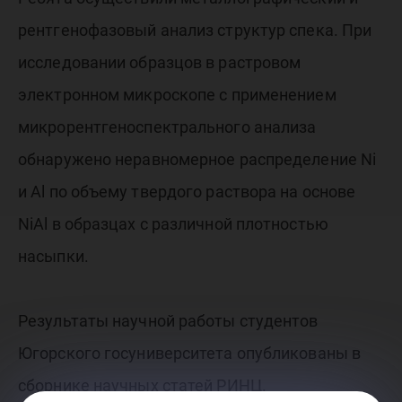
рентгенофазовый анализ структур спека. При
исследовании образцов в растровом
электронном микроскопе с применением
микрорентгеноспектрального анализа
обнаружено неравномерное распределение Ni
и Al по объему твердого раствора на основе
NiAl в образцах с различной плотностью
насыпки.
Результаты научной работы студентов
Югорского госуниверситета опубликованы в
сборнике научных статей РИНЦ.