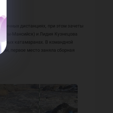
ив
му
азличных дистанциях, при этом зачеты
Ханты-Мансийск) и Лидия Кузнецова
местных катамаранах. В командной
ыми, первое место заняла сборная