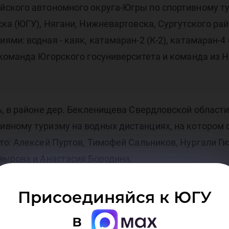
мпи
ского автономного округа-Югры по спортивному ту
ка (ЮГУ), Нягани, Нижневартовска, Сургутского рай
и: водная - каяк, катамаран-2 (К-2), катамаран-4 
команда Югорского госуниверситета и команда из Ня
, в районе дер. Бекленищева Свердловской области
вному туризму на водных дистанциях, на котором 
о: Алексей Пуртов, Тимофей Сальников, Нургали Ги
зырова и Анастасия Бородина.
Присоединяйся к ЮГУ
 участие команды из 6 субъектов России: Свердло
в
сть, Пермский край и Югры.