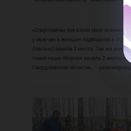
сп
ту
«Спортсмены показали свои знания по 
у мужчин и женщин подводились отдел
(Нягань) заняли 3 место. Так же женс
гонке наша сборная заняла 2 место. В
Свердловской области», – резюмирова