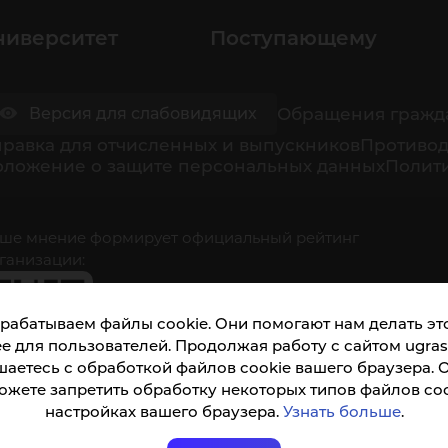
ниверситет
Поступающему
Обращения гражд
Версия для слабовидящих
равка для отчисленных и выпускников
Противод
оложение о защите персональных данных
Полити
ше мнение формирует официальный рейтинг
ганизации:
рабатываем файлы cookie. Они помогают нам делать это
е для пользователей. Продолжая работу с сайтом ugrasu
шаетесь с обработкой файлов cookie вашего браузера. 
ожете запретить обработку некоторых типов файлов coo
кета доступна по QR-коду, а так же по прямой
настройках вашего браузера.
Узнать больше
.
ылке