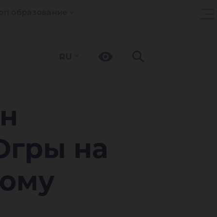
оп образование
RU
ей
ен
Югры на
ному