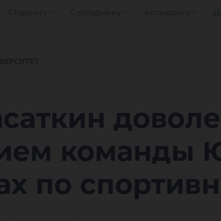
Студенту
Сотруднику
Аспиранту
Д
екс
асаткин довол
ием команды 
ах по спортив