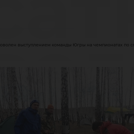
сат
вол
доволен выступлением команды Югры на чемпионатах по 
ст