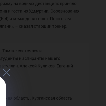
он
ризму на водных дистанциях приняло
она и гости из Удмуртии. Соревнования
(К-4) и командная гонка. По итогам
гани», – сказал старший тренер.
. Там же состоялся и
студенты и аспиранты нашего
затуллин, Алексей Куликов, Евгений
вская область, Курганская область,