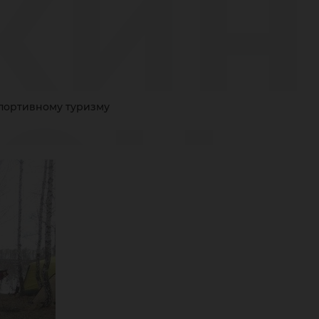
кин
ен
спортивному туризму
упл