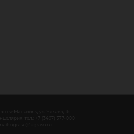
 Ханты-Мансийск, ул. Чехова, 16
нцелярия: тел.: +7 (3467) 377-000
mail:
ugrasu@ugrasu.ru