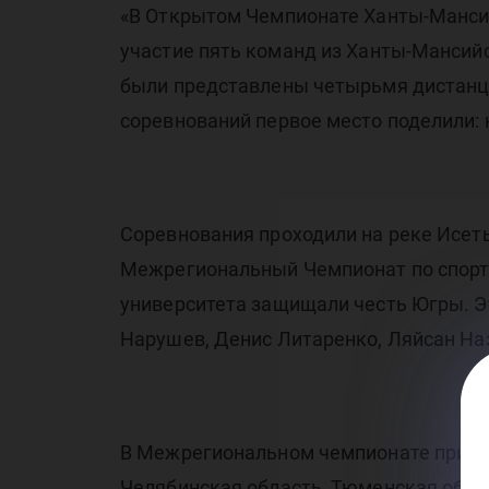
че
«В Открытом Чемпионате Ханты-Мансий
участие пять команд из Ханты-Мансийс
были представлены четырьмя дистанциям
соревнований первое место поделили: 
по
Соревнования проходили на реке Исеть
Межрегиональный Чемпионат по спорти
университета защищали честь Югры. Эт
Нарушев, Денис Литаренко, Ляйсан На
В Межрегиональном чемпионате приняли
Челябинская область, Тюменская обла