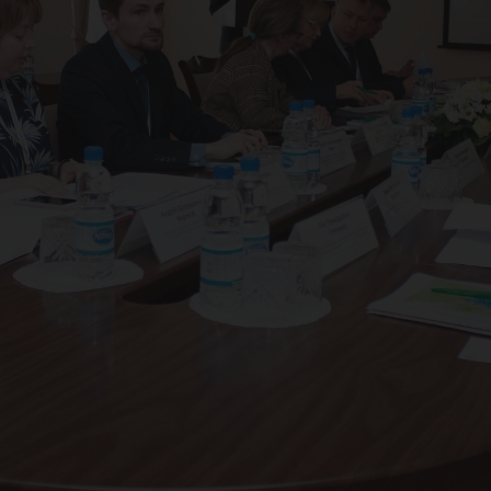
со
нно