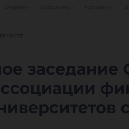
Студенту
Сотруднику
Аспиранту
Д
сш
ое заседание 
Ассоциации фи
ниверситетов 