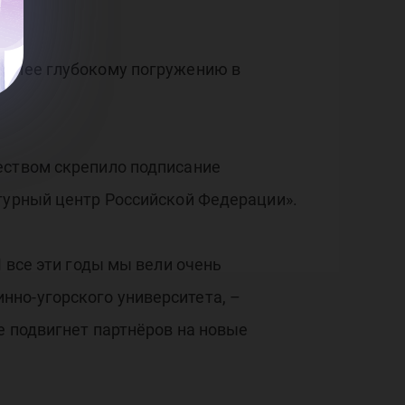
 более глубокому погружению в
еством скрепило подписание
ьтурный центр Российской Федерации».
 все эти годы мы вели очень
но-угорского университета, –
е подвигнет партнёров на новые