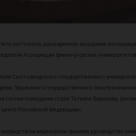
орс
иве
тете состоялось расширенное заседание Ассоциаци
седателя Ассоциации финно-угорских университето
тели Сыктывкарского государственного университет
рёва, Уральского государственного лесотехническо
 гостем совещания стала Татьяна Барахова, руково
 центр Российской Федерации».
 посредством видеосвязи приняло руководство уни