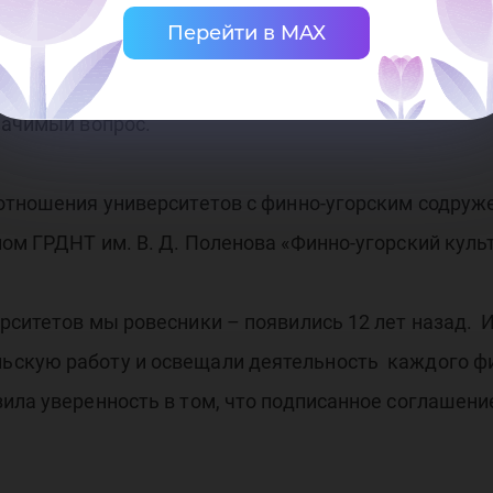
Перейти в MAX
ила, что расширение сотрудничества способствует
начимый вопрос.
 отношения университетов с финно-угорским содруж
ом ГРДНТ им. В. Д. Поленова «Финно-угорский кул
рситетов мы ровесники – появились 12 лет назад. И
скую работу и освещали деятельность каждого фин
ила уверенность в том, что подписанное соглашени