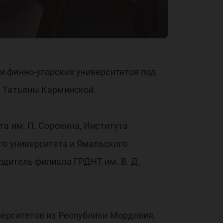
ких
рси
и финно-угорских университетов под
в Татьяны Карминской.
а им. П. Сорокина, Института
го университета и Ямальского
дитель филиала ГРДНТ им. В. Д.
верситетов из Республики Мордовия,