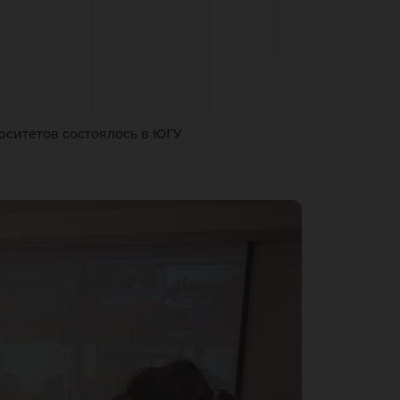
ани
а
ситетов состоялось в ЮГУ
ров