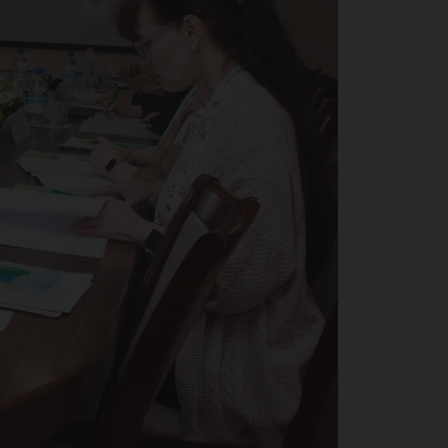
циа
-