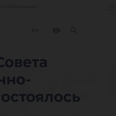
оп образование
RU
ире
Совета
нно-
состоялось