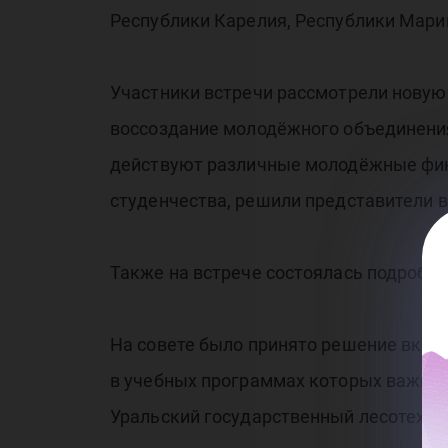
со
Республики Карелия, Республики Марий
Ю
Участники встречи рассмотрели новую 
воссоздание молодёжного объединения,
действуют различные молодёжные финн
студенчества, решили представители в
Также на встрече состоялась подробна
На совете было принято решение вклю
в учебных программах которых важно
Уральский государственный лесотехни