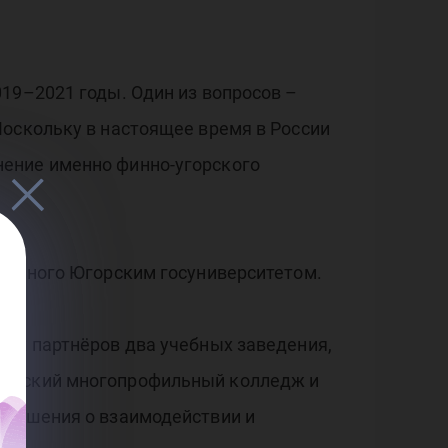
яло
19–2021 годы. Один из вопросов –
Поскольку в настоящее время в России
нение именно финно-угорского
зданного Югорским госуниверситетом.
ных партнёров два учебных заведения,
альский многопрофильный колледж и
глашения о взаимодействии и