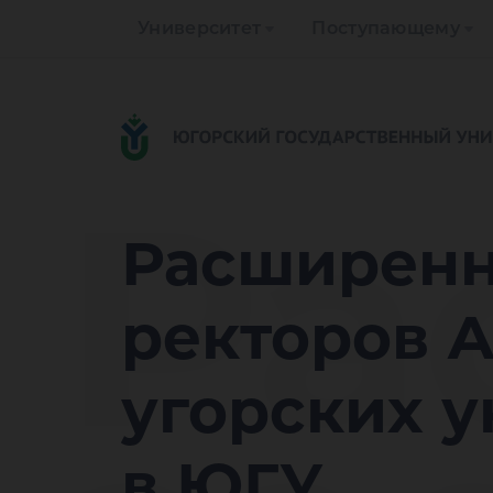
Университет
Поступающему
Ра
Расширенн
ректоров 
угорских у
в ЮГУ