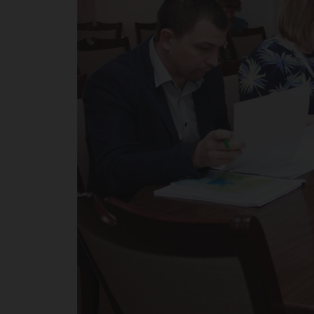
Ас
фи