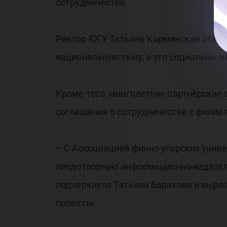
сотрудничестве.
Ректор ЮГУ Татьяна Карминская отмет
национальную тему, а это социально з
Кроме того, многолетние партнёрские
соглашения о сотрудничестве с филиал
– С Ассоциацией финно-угорских униве
плодотворную информационно-издатель
подчеркнула Татьяна Барахова и выраз
проекты.