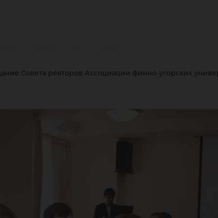
сед
вет
ание Совета ректоров Ассоциации финно-угорских универ
кто