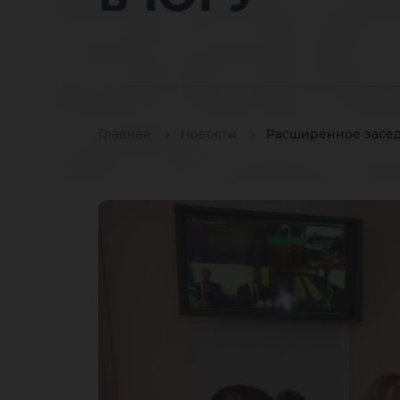
за
Со
Главная
Новости
Расширенное засед
ре