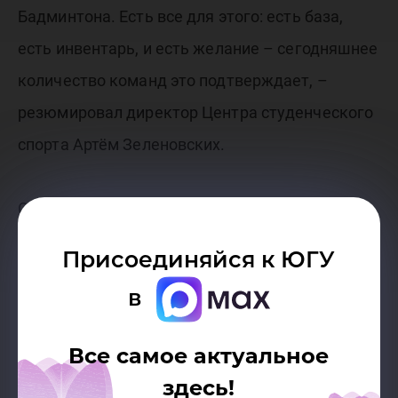
Бадминтона. Есть все для этого: есть база,
есть инвентарь, и есть желание – сегодняшнее
количество команд это подтверждает, –
резюмировал директор Центра студенческого
спорта Артём Зеленовских.
ССК «Север» выражает огромную
благодарность магазину спортивных товаров
Присоединяйся к ЮГУ
ИНТЕРСПОРТ за предоставленные
в
подарочные сертификаты!
Все самое актуальное
здесь!