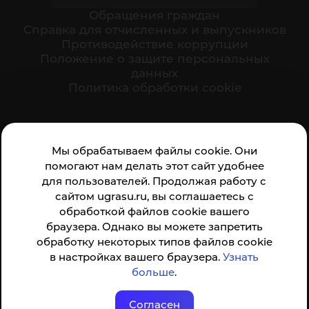
Обращения граждан
Cправка для отчисленных и выпускников
Противодействие коррупции
Положение о защите персональных
данных
Политика обработки cookie
Ваше мнение формирует официальный рейтинг
Мы обрабатываем файлы cookie. Они
организации:
помогают нам делать этот сайт удобнее
для пользователей. Продолжая работу с
сайтом ugrasu.ru, вы соглашаетесь с
обработкой файлов cookie вашего
браузера. Однако вы можете запретить
обработку некоторых типов файлов cookie
Анкета доступна по QR-коду, а так же по прямой
в настройках вашего браузера.
Узнать
ссылке
больше
.
Согласен