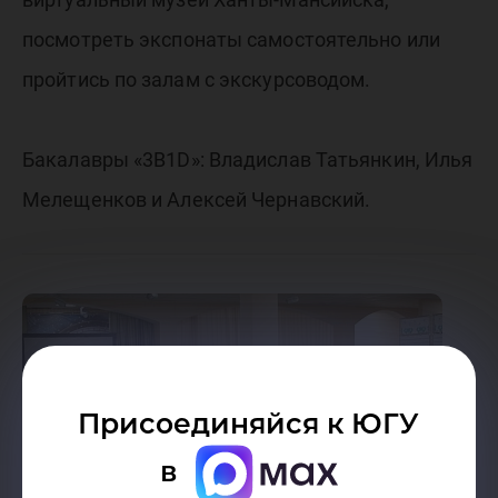
посмотреть экспонаты самостоятельно или
пройтись по залам с экскурсоводом.
Бакалавры «3В1D»: Владислав Татьянкин, Илья
Мелещенков и Алексей Чернавский.
Присоединяйся к ЮГУ
в