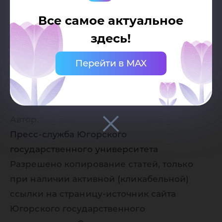
Все самое актуальное
здесь!
Перейти в MAX
Дата публикации:
08.12.2017
Автор:
Пресс-служба Югорского
государственного университета
Разрешено копирование статей, только
при наличии активной (кликабельной)
ссылки на страницу-источник сайта
Югорского государственного