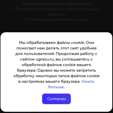
Противодействие коррупции
Положение о защите персональных
данных
Политика обработки cookie
Ваше мнение формирует официальный рейтинг
Мы обрабатываем файлы cookie. Они
организации:
помогают нам делать этот сайт удобнее
для пользователей. Продолжая работу с
сайтом ugrasu.ru, вы соглашаетесь с
обработкой файлов cookie вашего
браузера. Однако вы можете запретить
обработку некоторых типов файлов cookie
Анкета доступна по QR-коду, а так же по прямой
в настройках вашего браузера.
Узнать
ссылке
больше
.
Согласен
© ФГБОУ ВО ЮГУ 2001–2026