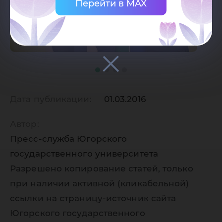
Перейти в MAX
Дата публикации:
01.03.2016
Автор:
Пресс-служба Югорского
государственного университета
Разрешено копирование статей, только
при наличии активной (кликабельной)
ссылки на страницу-источник сайта
Югорского государственного