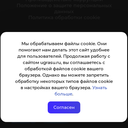
Положение о защите персональных
данных
Политика обработки cookie
Ваше мнение формирует официальный рейтинг
Мы обрабатываем файлы cookie. Они
организации:
помогают нам делать этот сайт удобнее
для пользователей. Продолжая работу с
сайтом ugrasu.ru, вы соглашаетесь с
обработкой файлов cookie вашего
браузера. Однако вы можете запретить
обработку некоторых типов файлов cookie
Анкета доступна по QR-коду, а так же по прямой
в настройках вашего браузера.
Узнать
ссылке
больше
.
Согласен
© ФГБОУ ВО ЮГУ 2001–2026