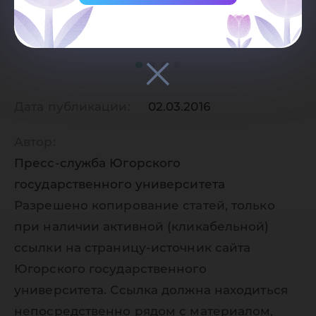
Дата публикации:
02.03.2016
Автор:
Пресс-служба Югорского
государственного университета
Разрешено копирование статей, только
при наличии активной (кликабельной)
ссылки на страницу-источник сайта
Югорского государственного
университета. Ссылка должна находиться
непосредственно рядом с материалом,