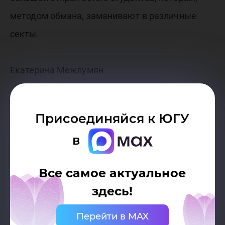
методом обмана, заманивают в различные
секты.
Екатерина Межлумян
Присоединяйся к ЮГУ
в
Все самое актуальное
здесь!
Перейти в MAX