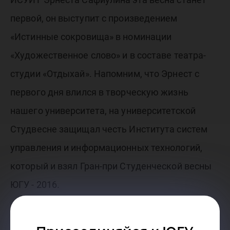
первой, он выступит с произведением
«Истинные сокровища» в номинации
«Художественное слово» и в составе театра-
студии «Отдыхай». Напомним, что Эрнест с
первого дня влился в творческую жизнь
нашего университета, на университетской
Студвесне защищал честь Института систем
управления и информационных технологий,
который и взял Гран-при Студенческой весны
ЮГУ - 2016.