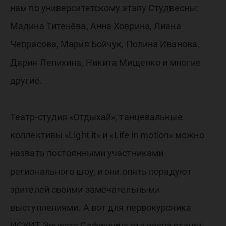
нам по университетскому этапу Студвесны:
Мадина Титенёва, Анна Ховрина, Лиана
Чепрасова, Мария Бойчук, Полина Иванова,
Дария Лепихина, Никита Мищенко и многие
другие.
Театр-студия «Отдыхай», танцевальные
коллективы «Light it» и «Life in motion» можно
назвать постоянными участниками
регионального шоу, и они опять порадуют
зрителей своими замечательными
выступлениями. А вот для первокурсника
ИСУИТ Эрнеста Сафиулина эта весна станет