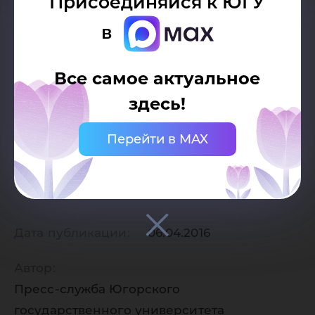
Присоединяйся к ЮГУ
в
Все самое актуальное
здесь!
Перейти в MAX
Дата публикации:
06.04.2016
Автор:
Пресс-служба Югорского
государственного университета