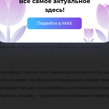
Все самое актуальное
итного поля.
здесь!
Перейти в MAX
т с алюминиевой трубой, в отверстие которой нуж
еталлических шариков. К слову, металлический ша
вижению предмета электромагнитные силы Фуко.
гой сфере, так как я из Гуманитарного института, 
 что-то новое, тем более из совершенно несвойств
пулярную лекцию, но и интересно, а главное досту
вала на лекции», – делится впечатлениями о мероп