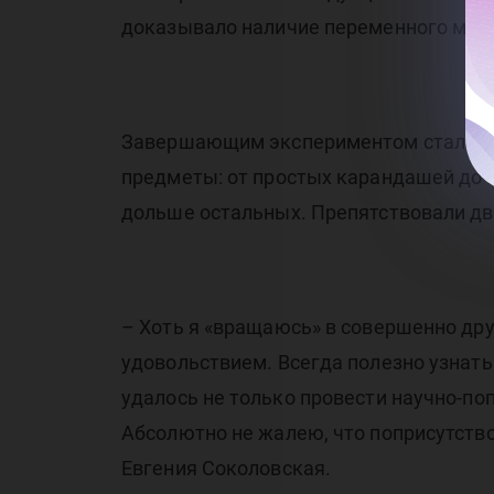
доказывало наличие переменного магн
Завершающим экспериментом стал опы
предметы: от простых карандашей до м
дольше остальных. Препятствовали д
– Хоть я «вращаюсь» в совершенно дру
удовольствием. Всегда полезно узнать
удалось не только провести научно-по
Абсолютно не жалею, что поприсутство
Евгения Соколовская.