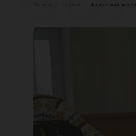
эк
Главная
Новости
Физический экспери
пе
а н