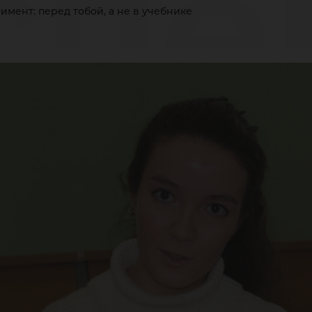
спе
мент: перед тобой, а не в учебнике
ред
е в