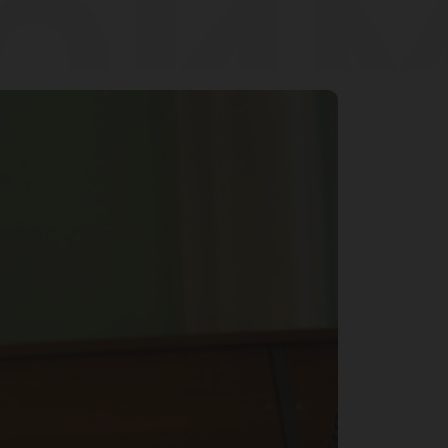
рим
 то