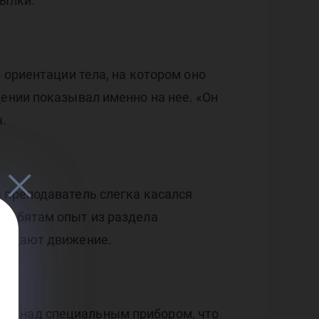
тылки.
 ориентации тела, на котором оно
щении показывал именно на нее. «Он
.
 преподаватель слегка касался
 ребятам опыт из раздела
создают движение.
ся над специальным прибором, что