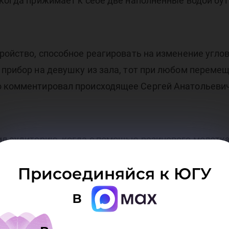
 когда прижимает к себе две наполненные водой бу
ройство, способное реагировать на изменение углов
 прибор на девушку из зала, тот при любом переме
о комментировал происходящее Сергей Анатольевич
ил аудиторию, когда с помощью резинового молотка
ом вылетало дно бутылки. Также лектор представил
Присоединяйся к ЮГУ
которое демонстрирует, как электрические заряды 
в
азана на примере алюминиевого диска, вращающего