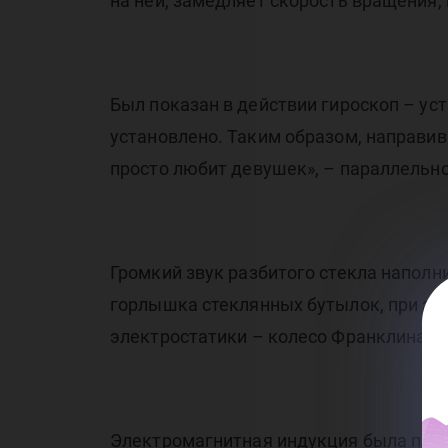
на ней, замедляет скорость вращения,
Был показан в действии гироскоп – уст
установлено. Таким образом, направив
просто любит девушек», – параллельн
Громкий звук разбитого стекла наполн
горлышка стеклянных бутылок, при эт
электростатики – колесо Франклина, 
Электромагнитная индукция была пок