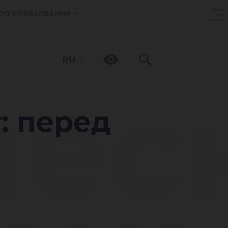
оп образование
RU
чес
: перед