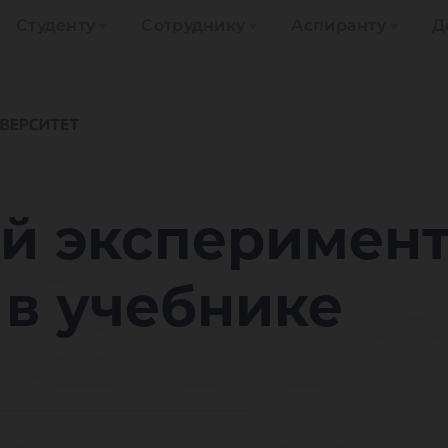
Студенту
Сотруднику
Аспиранту
Д
зи
й эксперимент
е в учебнике