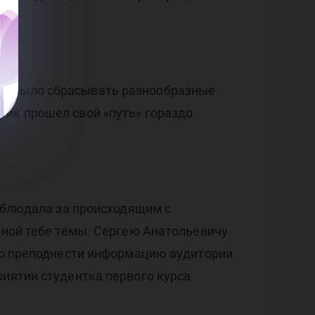
но было сбрасывать разнообразные
рик прошел свой «путь» гораздо
наблюдала за происходящим с
енной тебе темы. Сергею Анатольевичу
пно преподнести информацию аудитории.
риятии студентка первого курса