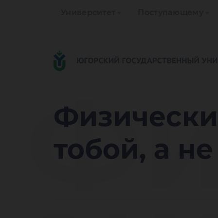
Университет
Поступающему
Фи
Физически
тобой, а н