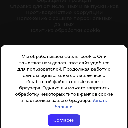
Обращения граждан
Cправка для отчисленных и выпускников
Противодействие коррупции
Положение о защите персональных
данных
Политика обработки cookie
Ваше мнение формирует официальный рейтинг
Мы обрабатываем файлы cookie. Они
организации:
помогают нам делать этот сайт удобнее
для пользователей. Продолжая работу с
сайтом ugrasu.ru, вы соглашаетесь с
обработкой файлов cookie вашего
браузера. Однако вы можете запретить
обработку некоторых типов файлов cookie
Анкета доступна по QR-коду, а так же по прямой
в настройках вашего браузера.
Узнать
ссылке
больше
.
Согласен
© ФГБОУ ВО ЮГУ 2001–2026