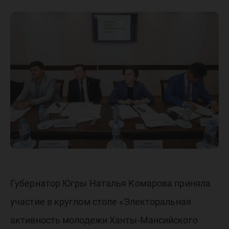
госунив
обсудил
электор
активно
молоде
Губернатор Югры Наталья Комарова приняла
участие в круглом столе «Электоральная
активность молодежи Ханты-Мансийского