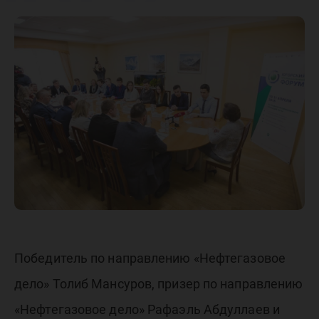
ЮГУ –
победит
и призе
олимпиа
–
Победитель по направлению «Нефтегазовое
професс
дело» Толиб Мансуров, призер по направлению
«Нефтегазовое дело» Рафаэль Абдуллаев и