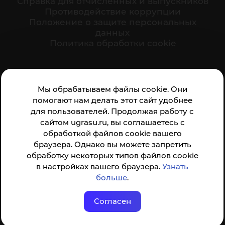
Cправка для отчисленных и выпускников
Противодействие коррупции
Положение о защите персональных
данных
Политика обработки cookie
Ваше мнение формирует официальный рейтинг
Мы обрабатываем файлы cookie. Они
организации:
помогают нам делать этот сайт удобнее
для пользователей. Продолжая работу с
сайтом ugrasu.ru, вы соглашаетесь с
обработкой файлов cookie вашего
браузера. Однако вы можете запретить
обработку некоторых типов файлов cookie
Анкета доступна по QR-коду, а так же по прямой
в настройках вашего браузера.
Узнать
ссылке
больше
.
Согласен
© ФГБОУ ВО ЮГУ 2001–2026