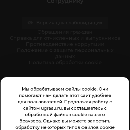
Сотруднику
Версия для слабовидящих
Обращения граждан
Cправка для отчисленных и выпускников
Противодействие коррупции
Положение о защите персональных
данных
Политика обработки cookie
Ваше мнение формирует официальный рейтинг
Мы обрабатываем файлы cookie. Они
организации:
помогают нам делать этот сайт удобнее
для пользователей. Продолжая работу с
сайтом ugrasu.ru, вы соглашаетесь с
обработкой файлов cookie вашего
браузера. Однако вы можете запретить
обработку некоторых типов файлов cookie
Анкета доступна по QR-коду, а так же по прямой