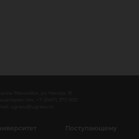
 Ханты-Мансийск, ул. Чехова, 16
нцелярия: тел.: +7 (3467) 377-000
mail:
ugrasu@ugrasu.ru
ниверситет
Поступающему