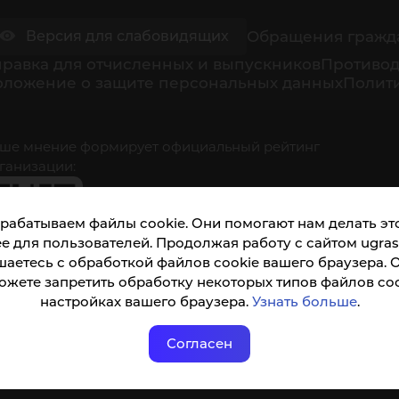
Обращения гражд
Версия для слабовидящих
равка для отчисленных и выпускников
Противод
оложение о защите персональных данных
Полити
ше мнение формирует официальный рейтинг
ганизации:
рабатываем файлы cookie. Они помогают нам делать это
е для пользователей. Продолжая работу с сайтом ugrasu
шаетесь с обработкой файлов cookie вашего браузера. 
ожете запретить обработку некоторых типов файлов coo
кета доступна по QR-коду, а так же по прямой
настройках вашего браузера.
Узнать больше
.
ылке
Согласен