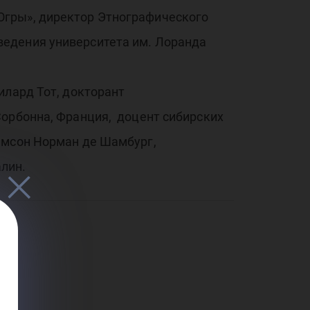
Югры», директор Этнографического
ведения университета им. Лоранда
илард Тот, докторант
Сорбонна, Франция, доцент сибирских
амсон Норман де Шамбург,
лин.