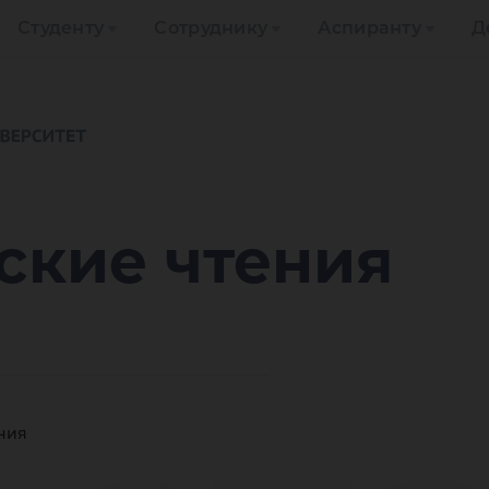
Студенту
Сотруднику
Аспиранту
Д
ские чтения
ния