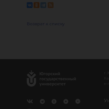
Возврат к списку
г.
Ка
e-
У