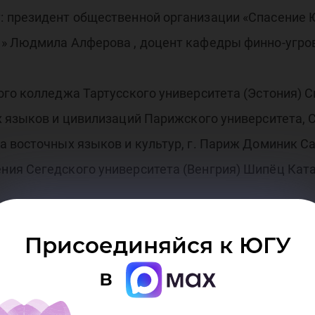
 президент общественной организации «Спасение 
» Людмила Алферова , доцент кафедры финно-угро
го колледжа Тартусского университета (Эстония) С
х языков и цивилизаций Парижского университета, 
а восточных языков и культур, г. Париж Доминик С
ия Сегедского университета (Венгрия) Шипёц Ката
Присоединяйся к ЮГУ
в