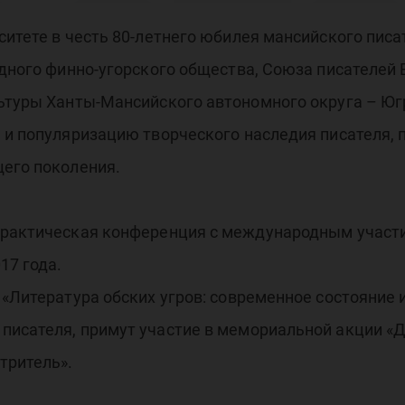
ста
ситете в честь 80-летнего юбилея мансийского пис
одного финно-угорского общества, Союза писателей
ени
льтуры Ханты-Мансийского автономного округа – Ю
 и популяризацию творческого наследия писателя, 
щего поколения.
практическая конференция с международным участи
17 года.
 «Литература обских угров: современное состояние 
писателя, примут участие в мемориальной акции «
тритель».