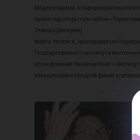
Модераторами Конференции выступят:
музея под открытым небом «Торум маа
Этвеша (Венгрия)
Марта Чепреги, преподаватель Нарвско
Государственного института восточны
исследований Национального институт
заведующий кафедрой финно-угроведен