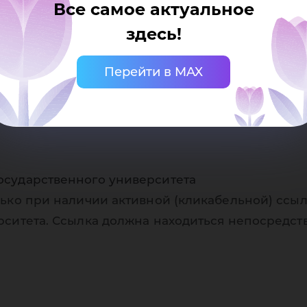
Все самое актуальное
здесь!
Перейти в MAX
осударственного университета
ько при наличии активной (кликабельной) ссыл
рситета. Ссылка должна находиться непосредст