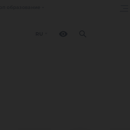
оп образование
RU