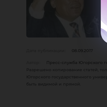
Дата публикации:
08.09.2017
Автор:
Пресс-служба Югорского г
Разрешено копирование статей, тол
Югорского государственного униве
быть видимой и прямой.