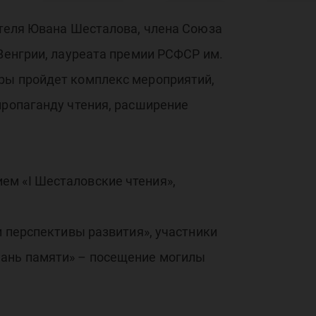
ло
ателя Ювана Шесталова, члена Союза
 Венгрии, лауреата премии РСФСР им.
я
гры пройдет комплекс мероприятий,
пропаганду чтения, расширение
ем «I Шесталовские чтения»,
и перспективы развития», участники
Дань памяти» – посещение могилы