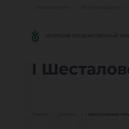
Университет
Поступающему
I
I Шесталов
Главная
Новости
I Шесталовские чте