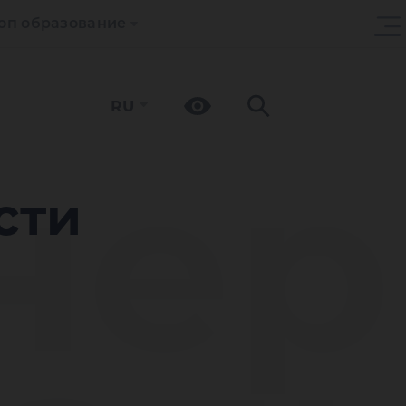
оп образование
RU
нер
сти