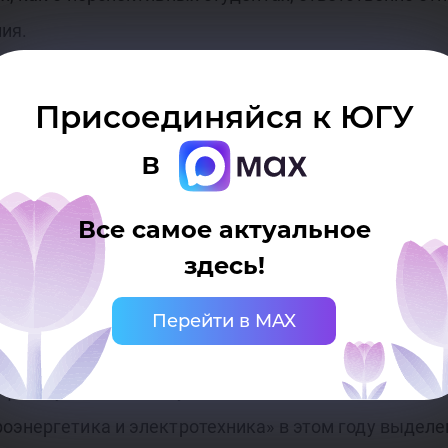
ия.
ия Владимир Ковалев рассказал о давних партнерс
Присоединяйся к ЮГУ
ическим колледжем. Он отметил, что выпускники Х
в
ти, но это первый выпуск коллежа по этой специаль
ть осваивать профессию в нашем университете.
Все самое актуальное
здесь!
ой работе Владимир Мищенко поздравил ребят с от
ского госуниверситета и пожелал успешной сдачи 
Перейти в MAX
 физику и математику, а также обещали не подкачат
оэнергетика и электротехника» в этом году выдел