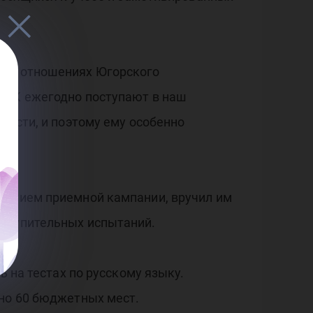
ких отношениях Югорского
МТПК ежегодно поступают в наш
ности, и поэтому ему особенно
крытием приемной кампании, вручил им
вступительных испытаний.
ь на тестах по русскому языку.
ено 60 бюджетных мест.