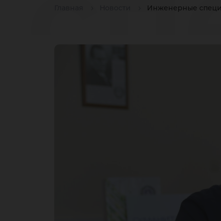
сп
Главная
Новости
Инженерные специ
во
в 