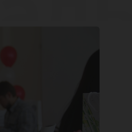
ал
еб
е