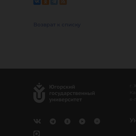
Возврат к списку
г.
Ка
e-
У