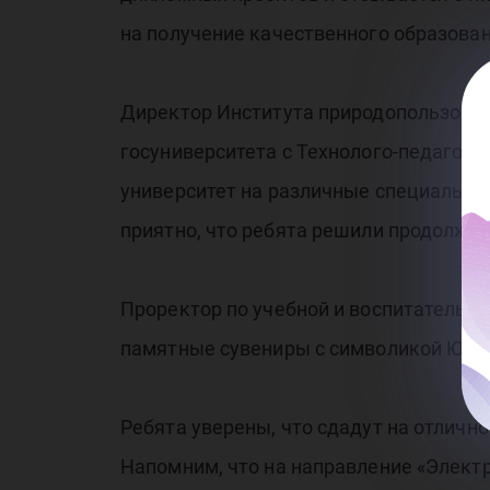
на получение качественного образован
Директор Института природопользован
госуниверситета с Технолого-педагог
университет на различные специальнос
приятно, что ребята решили продолжи
Проректор по учебной и воспитательн
памятные сувениры с символикой Югор
Ребята уверены, что сдадут на отлично
Напомним, что на направление «Электр