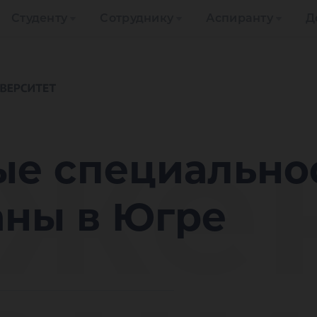
Студенту
Сотруднику
Аспиранту
Д
же
е специально
аны в Югре