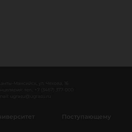
 Ханты-Мансийск, ул. Чехова, 16
нцелярия: тел.: +7 (3467) 377-000
mail:
ugrasu@ugrasu.ru
ниверситет
Поступающему