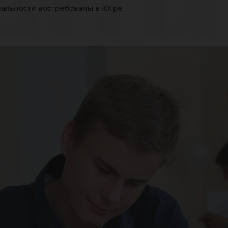
еци
альности востребованы в Югре
стр
Югр