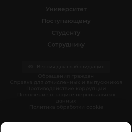
Университет
Поступающему
Студенту
Сотруднику
Версия для слабовидящих
Обращения граждан
Cправка для отчисленных и выпускников
Противодействие коррупции
Положение о защите персональных
данных
Политика обработки cookie
Ваше мнение формирует официальный рейтинг