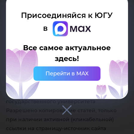
Присоединяйся к ЮГУ
в
Все самое актуальное
здесь!
Дата публикации:
16.02.2021
Перейти в MAX
Автор:
Пресс-служба Югорского
государственного университета
Разрешено копирование статей, только
при наличии активной (кликабельной)
ссылки на страницу-источник сайта