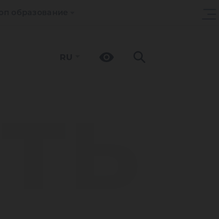
оп образование
RU
сть