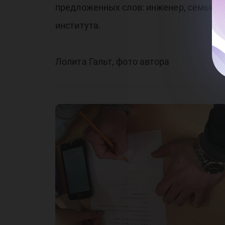
предложенных слов: инженер, семья, 
института.
Лолита Гальт, фото автора