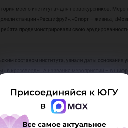
тория моего института» для первокурсников. Меро
олели станции «Расшифруй», «Спорт – жизнь», «Мозг
й ребята продемонстрировали свою эрудированность
ским составом института, узнали даты основания ун
ы» в кроссворды. А названия мероприятий – в шиф
еста вычисляли даты событий из жизни вуза. Ребя
Присоединяйся к ЮГУ
женерного факультета.
в
ия на выносливость и сплочение групп. Как говорят
порт в институте имеет не малое значение». При вы
Все самое актуальное