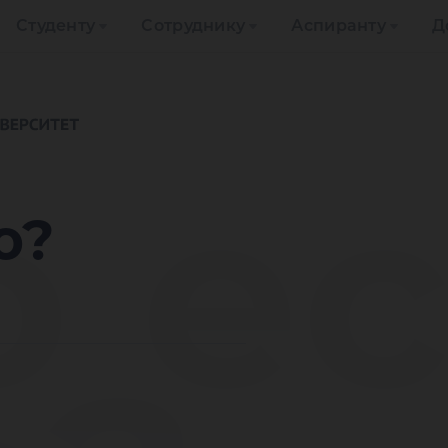
Студенту
Сотруднику
Аспиранту
Д
о е
о?