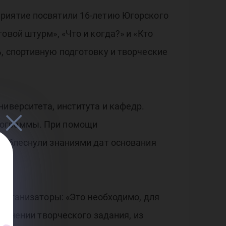
приятие посвятили 16-летию Югорского
овой штурм», «Что и когда?» и «Кто
, спортивную подготовку и творческие
иверситета, института и кафедр.
рограммы. При помощи
та блеснули знаниями дат основания
 организаторы: «Это необходимо, для
полнении творческого задания, из