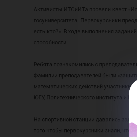
Активисты ИТСиИТа провели квест «Ис
госуниверситета. Первокурсники преод
есть кто?». В ходе выполнения задани
способности.
Ребята познакомились с преподаватель
Фамилии преподавателей были «зашит
математических действий участники кв
ЮГУ, Политехнического института и Ин
На спортивной станции давались задан
того чтобы первокурсники знали, что с