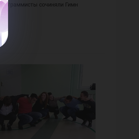
 программисты сочиняли Гимн