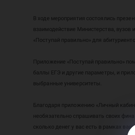
В ходе мероприятия состоялись презе
взаимодействие Министерства, вузов 
«Поступай правильно» для абитуриенто
Приложение «Поступай правильно» пом
баллы ЕГЭ и другие параметры, и при
выбранные университеты.
Благодаря приложению «Личный кабине
необязательно спрашивать своих финан
сколько денег у вас есть в рамках ваш