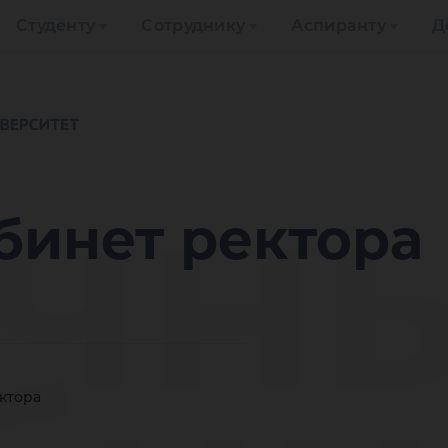
Студенту
Сотруднику
Аспиранту
Д
чн
бинет ректора
ктора