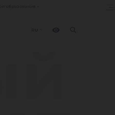
оп образование
RU
ый