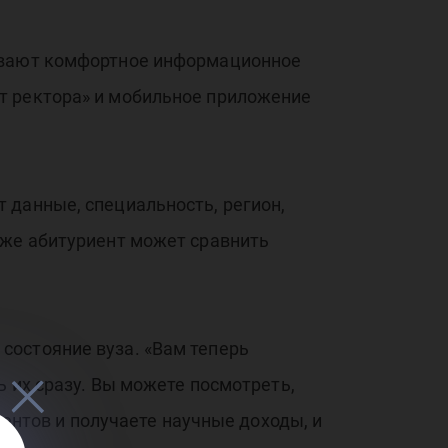
чивают комфортное информационное
т ректора» и мобильное приложение
 данные, специальность, регион,
кже абитуриент может сравнить
состояние вуза. «Вам теперь
ь их сразу. Вы можете посмотреть,
дентов и получаете научные доходы, и