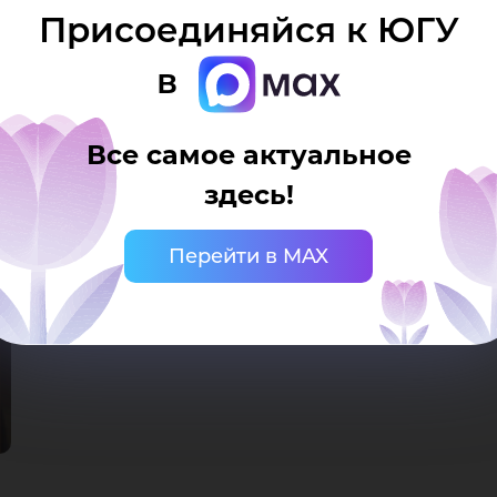
идий на иные цели», – рассказал заместитель дирек
Присоединяйся к ЮГУ
 Андрей Омельчук.
в
Все самое актуальное
здесь!
Перейти в MAX