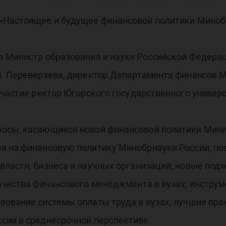
бин
«Настоящее и будущее финансовой политики Миноб
кто
е Министр образования и науки Российской Федерац
. Переверзева, директор Департамента финансов М
частие ректор Югорского государственного универ
осы, касающиеся новой финансовой политики Минис
в на финансовую политику Минобрнауки России; по
власти, бизнеса и научных организаций; новые по
качества финансового менеджмента в вузах; инстр
вование системы оплаты труда в вузах, лучшие пра
сии в среднесрочной перспективе.