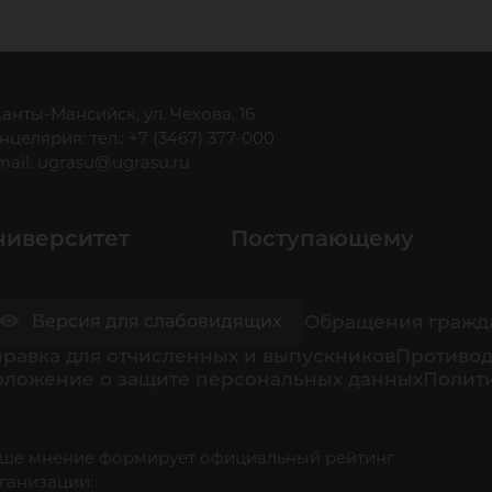
 Ханты-Мансийск, ул. Чехова, 16
нцелярия: тел.: +7 (3467) 377-000
mail:
ugrasu@ugrasu.ru
ниверситет
Поступающему
Обращения гражд
Версия для слабовидящих
равка для отчисленных и выпускников
Противод
оложение о защите персональных данных
Полити
ше мнение формирует официальный рейтинг
ганизации: