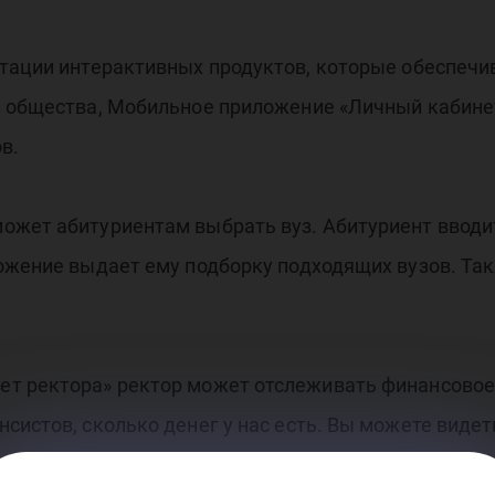
нтации интерактивных продуктов, которые обеспе
и общества, Мобильное приложение «Личный кабине
в.
ожет абитуриентам выбрать вуз. Абитуриент вводит
ложение выдает ему подборку подходящих вузов. Та
т ректора» ректор может отслеживать финансовое 
систов, сколько денег у нас есть. Вы можете видет
ей основной деятельности, там, где вы готовите сту