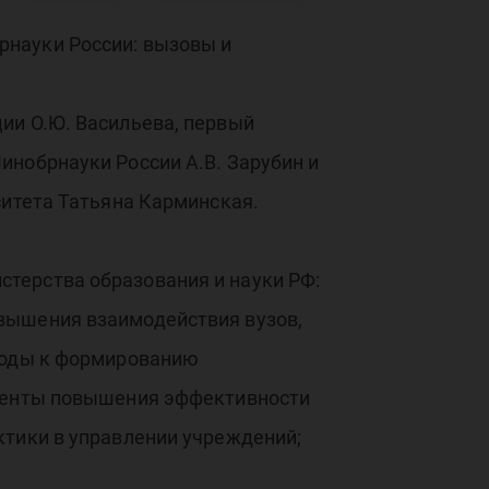
ет
рнауки России: вызовы и
ра
ии О.Ю. Васильева, первый
инобрнауки России А.В. Зарубин и
ситета Татьяна Карминская.
терства образования и науки РФ:
вышения взаимодействия вузов,
дходы к формированию
ументы повышения эффективности
ктики в управлении учреждений;