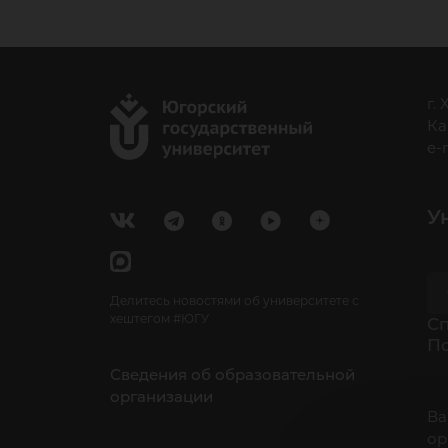
г.
Ка
e-
У
Делитесь новостями об университете с
хештегом #ЮГУ
Cп
П
Сведения об образовательной
организации
Ва
ор