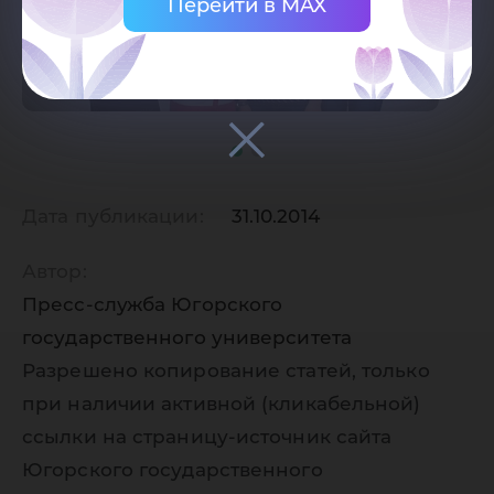
Перейти в MAX
Дата публикации:
31.10.2014
Автор:
Пресс-служба Югорского
государственного университета
Разрешено копирование статей, только
при наличии активной (кликабельной)
ссылки на страницу-источник сайта
Югорского государственного