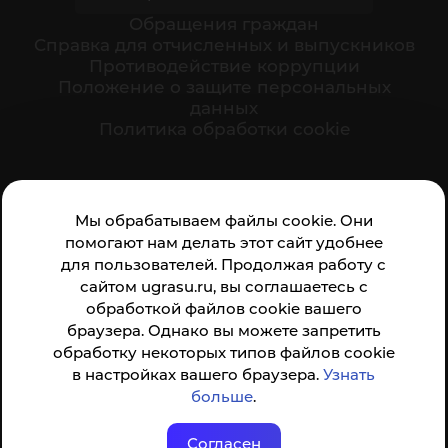
Обращения граждан
Cправка для отчисленных и выпускников
Противодействие коррупции
Положение о защите персональных
данных
Политика обработки cookie
Ваше мнение формирует официальный рейтинг
Мы обрабатываем файлы cookie. Они
организации:
помогают нам делать этот сайт удобнее
для пользователей. Продолжая работу с
сайтом ugrasu.ru, вы соглашаетесь с
обработкой файлов cookie вашего
браузера. Однако вы можете запретить
обработку некоторых типов файлов cookie
Анкета доступна по QR-коду, а так же по прямой
в настройках вашего браузера.
Узнать
ссылке
больше
.
Согласен