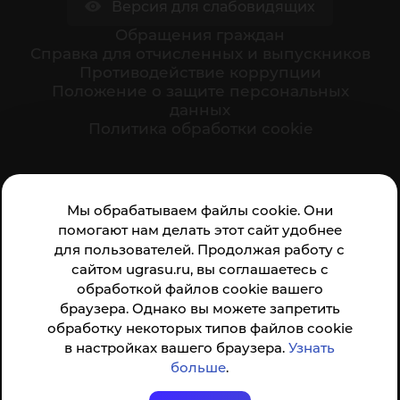
Версия для слабовидящих
Обращения граждан
Cправка для отчисленных и выпускников
Противодействие коррупции
Положение о защите персональных
данных
Политика обработки cookie
Ваше мнение формирует официальный рейтинг
Мы обрабатываем файлы cookie. Они
организации:
помогают нам делать этот сайт удобнее
для пользователей. Продолжая работу с
сайтом ugrasu.ru, вы соглашаетесь с
обработкой файлов cookie вашего
браузера. Однако вы можете запретить
обработку некоторых типов файлов cookie
Анкета доступна по QR-коду, а так же по прямой
в настройках вашего браузера.
Узнать
ссылке
больше
.